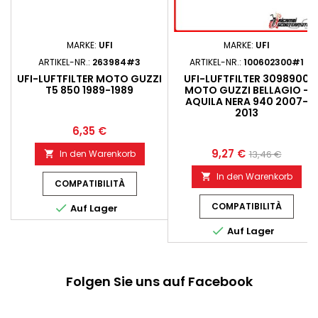
MARKE:
UFI
MARKE:
UFI
ARTIKEL-NR.:
263984#3
ARTIKEL-NR.:
100602300#1
UFI-LUFTFILTER MOTO GUZZI
UFI-LUFTFILTER 3098900
T5 850 1989-1989
MOTO GUZZI BELLAGIO -
AQUILA NERA 940 2007-
2013
6,35 €
9,27 €
In den Warenkorb
13,46 €

In den Warenkorb

COMPATIBILITÀ
COMPATIBILITÀ

Auf Lager

Auf Lager
Folgen Sie uns auf Facebook