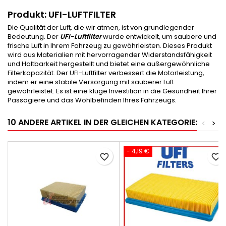
Produkt: UFI-LUFTFILTER
Die Qualität der Luft, die wir atmen, ist von grundlegender
Bedeutung. Der
UFI-Luftfilter
wurde entwickelt, um saubere und
frische Luft in Ihrem Fahrzeug zu gewährleisten. Dieses Produkt
wird aus Materialien mit hervorragender Widerstandsfähigkeit
und Haltbarkeit hergestellt und bietet eine außergewöhnliche
Filterkapazität. Der UFI-Luftfilter verbessert die Motorleistung,
indem er eine stabile Versorgung mit sauberer Luft
gewährleistet. Es ist eine kluge Investition in die Gesundheit Ihrer
Passagiere und das Wohlbefinden Ihres Fahrzeugs.
10 ANDERE ARTIKEL IN DER GLEICHEN KATEGORIE:
<
>
- 4,19 €
favorite_border
favorite_border