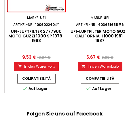
MARKE:
UFI
MARKE:
UFI
ARTIKEL-NR.:
100602240#1
ARTIKEL-NR.:
403651655#6
UFI-LUFTFILTER 2777900
UFI-LUFTFILTER MOTO GUZZ
MOTO GUZZI 1000 SP 1979-
CALIFORNIA II 1000 1981-
1983
1987
9,53 €
5,67 €
13,84 €
9,00 €
In den Warenkorb
In den Warenkorb


COMPATIBILITÀ
COMPATIBILITÀ


Auf Lager
Auf Lager
Folgen Sie uns auf Facebook