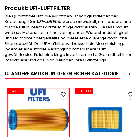
Produkt: UFI-LUFTFILTER
Die Qualität der Luft, die wir atmen, ist von grundlegender
Bedeutung. Der
UFI-Luftfilter
wurde entwickelt, um saubere und
frische Luft in Ihrem Fahrzeug zu gewährleisten. Dieses Produkt
wird aus Materialien mit hervorragender Widerstandsfähigkeit
und Haltbarkeit hergestellt und bietet eine außergewöhnliche
Filterkapazität. Der UFI-Luftfilter verbessert die Motorleistung,
indem er eine stabile Versorgung mit sauberer Luft
gewährleistet. Es ist eine kluge Investition in die Gesundheit Ihrer
Passagiere und das Wohlbefinden Ihres Fahrzeugs.
10 ANDERE ARTIKEL IN DER GLEICHEN KATEGORIE:
<
>
- 4,31 €
- 3,33 €
favorite_border
favorite_border