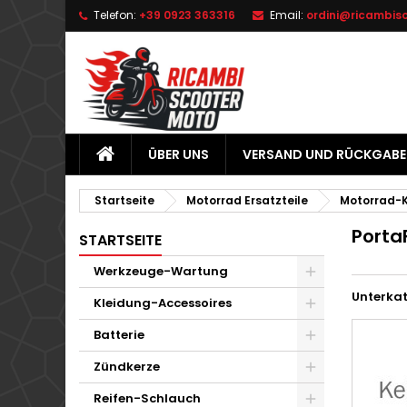
Telefon:
+39 0923 363316
Email:
ordini@ricambis
L
(
W
A
add_circle_outline
((
Si
Na
zu
ÜBER UNS
VERSAND UND RÜCKGABE
Startseite
Motorrad Ersatzteile
Motorrad-K
Porta
STARTSEITE
Werkzeuge-Wartung
Unterka
Kleidung-Accessoires
Batterie
Zündkerze
Reifen-Schlauch