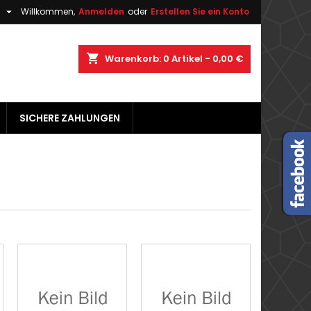

h
Willkommen,
Anmelden
oder
Erstellen Sie ein Konto
×
×
×
×
shopping_cart
Warenkorb:
0
Artikel - 0,00 €
gen
SICHERE ZAHLUNGEN
)
n
n