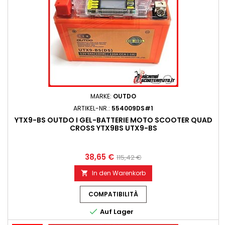
MARKE:
OUTDO
ARTIKEL-NR.:
554009DS#1
YTX9-BS OUTDO I GEL-BATTERIE MOTO SCOOTER QUAD
CROSS YTX9BS UTX9-BS
38,65 €
115,42 €
In den Warenkorb

COMPATIBILITÀ

Auf Lager