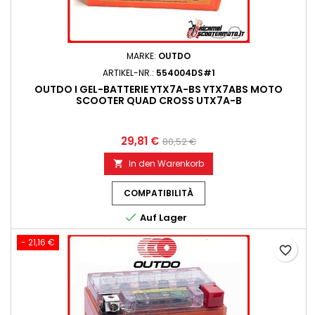
MARKE:
OUTDO
ARTIKEL-NR.:
554004DS#1
OUTDO I GEL-BATTERIE YTX7A-BS YTX7ABS MOTO
SCOOTER QUAD CROSS UTX7A-B
29,81 €
80,52 €
In den Warenkorb

COMPATIBILITÀ

Auf Lager
- 21,16 €
favorite_border