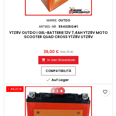
MARKE:
OUTDO
ARTIKEL-NR.:
554025G#1
YTZ8V OUTDO I GEL-BATTERIE 12V 7,4AH YTZ8V MOTO
SCOOTER QUAD CROSS YTZ8V UTZ8V
36,00 €
106,75 €
In den Warenkorb

COMPATIBILITÀ

Auf Lager
- 46,32 €
favorite_border