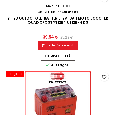
MARKE:
OUTDO
ARTIKEL-NR.:
554012DS#1
YT12B OUTDO I GEL-BATTERIE 12V 10AH MOTO SCOOTER
QUAD CROSS YT12B4 UT12B-4 DS
39,54 €
125,29 €
In den Warenkorb

COMPATIBILITÀ

Auf Lager
- 56,93 €
favorite_border