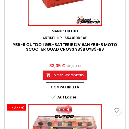
MARKE:
OUTDO
ARTIKEL-NR.:
554010DS#1
YB9-B OUTDO I GEL-BATTERIE 12V 9AH YB9-B MOTO
SCOOTER QUAD CROSS YB9B UYB9-BS
33,35 €
90,28 €
In den Warenkorb

COMPATIBILITÀ

Auf Lager
- 76,77 €
favorite_border