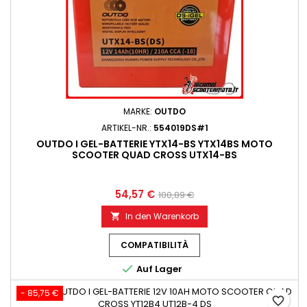
MARKE:
OUTDO
ARTIKEL-NR.:
554019DS#1
OUTDO I GEL-BATTERIE YTX14-BS YTX14BS MOTO
SCOOTER QUAD CROSS UTX14-BS
54,57 €
100,89 €
In den Warenkorb

COMPATIBILITÀ

Auf Lager
- 85,75 €
favorite_border