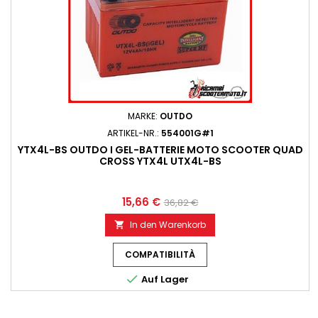
MARKE:
OUTDO
ARTIKEL-NR.:
554001G#1
YTX4L-BS OUTDO I GEL-BATTERIE MOTO SCOOTER QUAD
CROSS YTX4L UTX4L-BS
15,66 €
36,82 €
In den Warenkorb

COMPATIBILITÀ

Auf Lager