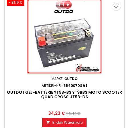
- 81,19 €
favorite_border
MARKE:
OUTDO
ARTIKEL-NR.:
554007DS#1
OUTDO I GEL-BATTERIE YT9B-BS YT9BBS MOTO SCOOTER
QUAD CROSS UT9B-DS
34,23 €
115,42 €
In den Warenkorb
