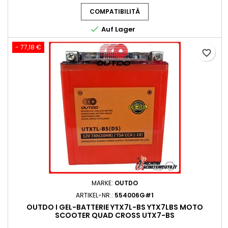
COMPATIBILITÀ

Auf Lager
- 77,18 €
favorite_border
MARKE:
OUTDO
ARTIKEL-NR.:
554006G#1
OUTDO I GEL-BATTERIE YTX7L-BS YTX7LBS MOTO
SCOOTER QUAD CROSS UTX7-BS