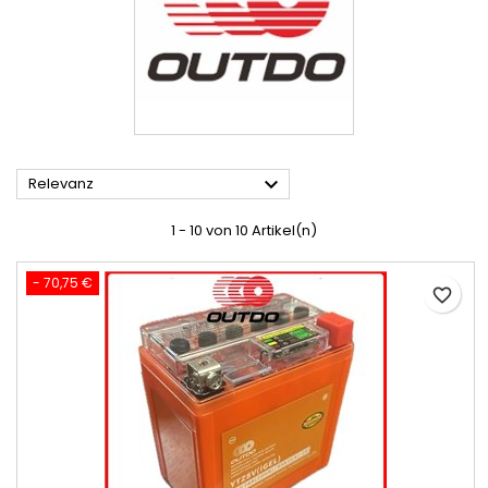

Relevanz
1 - 10 von 10 Artikel(n)
- 70,75 €
favorite_border