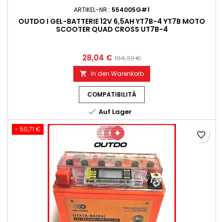
ARTIKEL-NR.:
554005G#1
OUTDO I GEL-BATTERIE 12V 6,5AH YT7B-4 YT7B MOTO
SCOOTER QUAD CROSS UT7B-4
28,04 €
104,33 €
In den Warenkorb

COMPATIBILITÀ

Auf Lager
- 50,71 €
favorite_border