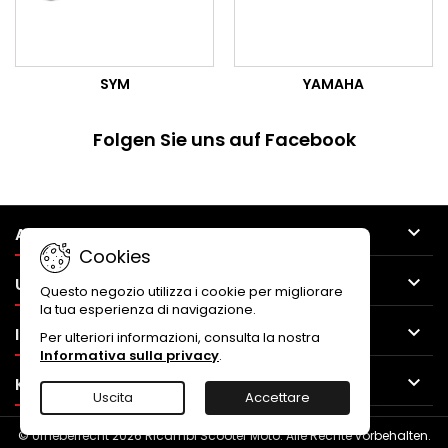
SYM
YAMAHA
Folgen Sie uns auf Facebook

ARTIKEL
Cookies

UNTERNEHMEN
Questo negozio utilizza i cookie per migliorare
la tua esperienza di navigazione.

IHR KONTO
Per ulteriori informazioni, consulta la nostra
Informativa sulla privacy
.

KONTAKT
Uscita
Accettare
© Urheberrecht 2026 Ricambi Scooter Moto. Alle Rechte vorbehalten.