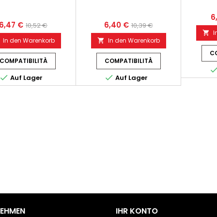
6
6,47 €
6,40 €
10,52 €
10,39 €
I

In den Warenkorb
In den Warenkorb

CO
COMPATIBILITÀ
COMPATIBILITÀ


Auf Lager
Auf Lager
NEHMEN
IHR KONTO