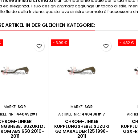
rizione Sinistra Cromata
è un componente ideale per la tua moto. Re
a ed eleganza. Il suo design
cromato
aggiunge un tocco di stile, ment
llo fluido della frizione, questa leva sinistra cromata è l'accessorio
E ARTIKEL IN DER GLEICHEN KATEGORIE:
€
- 3,99 €
- 4,32 €
favorite_border
favorite_border
MARKE:
SGR
MARKE:
SGR
IKEL-NR.:
440492#1
ARTIKEL-NR.:
440488#17
ARTIK
CHROM-LINKER
CHROM-LINKER
CH
NGSHEBEL SUZUKI DL
KUPPLUNGSHEBEL SUZUKI
KUPPLU
TROM ABS 650 2010-
GZ MARAUDER 125 1998-
GSX-R
2011
2011