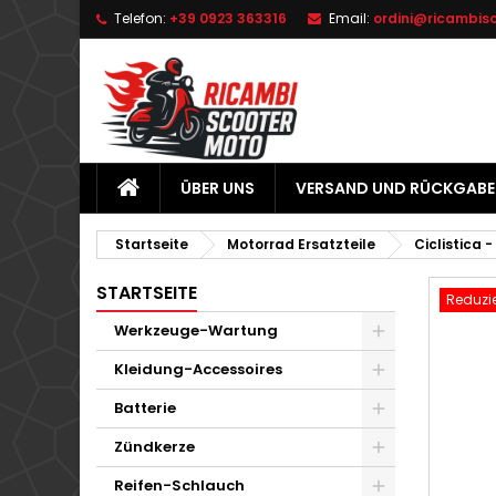
Telefon:
+39 0923 363316
Email:
ordini@ricambis
L
W
A
add_circle_outline
Si
Na
zu
ÜBER UNS
VERSAND UND RÜCKGABE
Startseite
Motorrad Ersatzteile
Ciclistica -
STARTSEITE
Reduzie
Werkzeuge-Wartung
Kleidung-Accessoires
Batterie
Zündkerze
Reifen-Schlauch