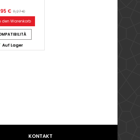
,95 €
11,27 €
n den Warenkorb
MPATIBILITÀ

Auf Lager
KONTAKT