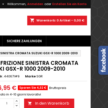

h
Willkommen,
Anmelden
oder
Erstellen Sie ein Konto
×
×
×
shopping_cart
Warenkorb:
0
Artikel - 0,00 €
gen
SICHERE ZAHLUNGEN
n
n
E SINISTRA CROMATA SUZUKI GSX-R 1000 2009-2010
 FRIZIONE SINISTRA CROMATA
KI GSX-R 1000 2009-2010
r.
440671#9
Marke
SGR
6,95 €
Sparen Sie 4,32 €
Bruttopreis
o in 4-10 giorni lavorativi
In den Warenkorb
