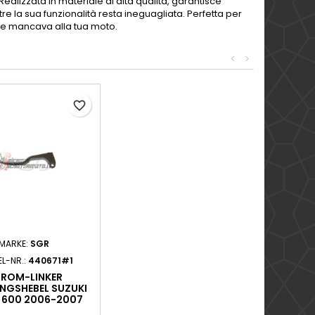
alizzata in materiale di alta qualità, garantisce
re la sua funzionalità resta ineguagliata. Perfetta per
 che mancava alla tua moto.
<
>
favorite_border
MARKE:
SGR
EL-NR.:
440671#1
ROM-LINKER
NGSHEBEL SUZUKI
 600 2006-2007