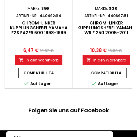
MARKE:
SGR
MARKE:
SGR
ARTIKEL-NR.:
440492#4
ARTIKEL-NR.:
440697#1
CHROM-LINKER
CHROM-LINKER
KUPPLUNGSHEBEL YAMAHA
KUPPLUNGSHEBEL YAMAHA
FZS FAZER 600 1998-1999
WR F 250 2005-2011
6,47 €
10,38 €
10,52 €
16,88 €
In den Warenkorb
In den Warenkorb


COMPATIBILITÀ
COMPATIBILITÀ


Auf Lager
Auf Lager
Folgen Sie uns auf Facebook