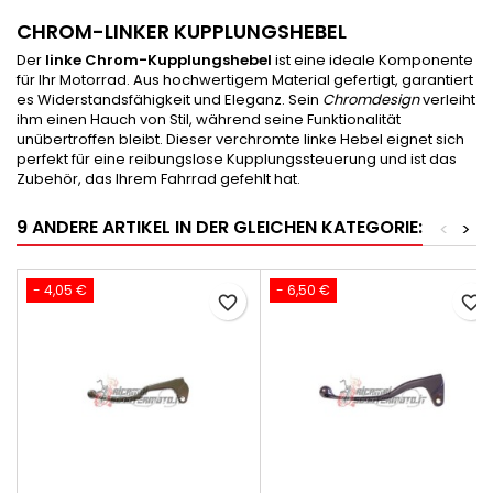
CHROM-LINKER KUPPLUNGSHEBEL
Der
linke Chrom-Kupplungshebel
ist eine ideale Komponente
für Ihr Motorrad. Aus hochwertigem Material gefertigt, garantiert
es Widerstandsfähigkeit und Eleganz. Sein
Chromdesign
verleiht
ihm einen Hauch von Stil, während seine Funktionalität
unübertroffen bleibt. Dieser verchromte linke Hebel eignet sich
perfekt für eine reibungslose Kupplungssteuerung und ist das
Zubehör, das Ihrem Fahrrad gefehlt hat.
9 ANDERE ARTIKEL IN DER GLEICHEN KATEGORIE:
<
>
- 4,05 €
- 6,50 €
favorite_border
favorite_border