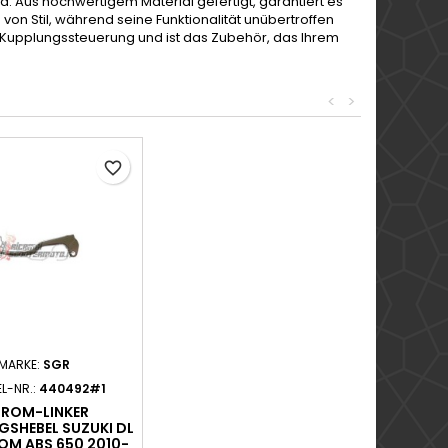
d. Aus hochwertigem Material gefertigt, garantiert es
von Stil, während seine Funktionalität unübertroffen
se Kupplungssteuerung und ist das Zubehör, das Ihrem
<
>
favorite_border
MARKE:
SGR
EL-NR.:
440492#1
ROM-LINKER
GSHEBEL SUZUKI DL
OM ABS 650 2010-