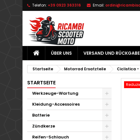
Telefon:
+39 0923 363316
Email:
ordini@ricambis
L
W
A
add_circle_outline
Si
Na
zu
ÜBER UNS
VERSAND UND RÜCKGABE
Startseite
Motorrad Ersatzteile
Ciclistica -
STARTSEITE
Reduzie
Werkzeuge-Wartung
Kleidung-Accessoires
Batterie
Zündkerze
Reifen-Schlauch