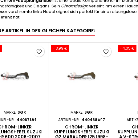
e Chrom-Kupplungshebel
ist eine ideale Komponente für Ihr Motorra
ndsfähigkeit und Eleganz. Sein
Chromdesign
verleiht ihm einen Hauch 
ieser verchromte linke Hebel eignet sich perfekt für eine reibungslo
efehlt hat.
E ARTIKEL IN DER GLEICHEN KATEGORIE:
€
- 3,99 €
- 4,05 €
favorite_border
favorite_border
MARKE:
SGR
MARKE:
SGR
IKEL-NR.:
440671#1
ARTIKEL-NR.:
440488#17
ARTIK
CHROM-LINKER
CHROM-LINKER
CH
LUNGSHEBEL SUZUKI
KUPPLUNGSHEBEL SUZUKI
KUPPLUN
R 600 2006-2007
GZ MARAUDER 125 1998-
A V-STR