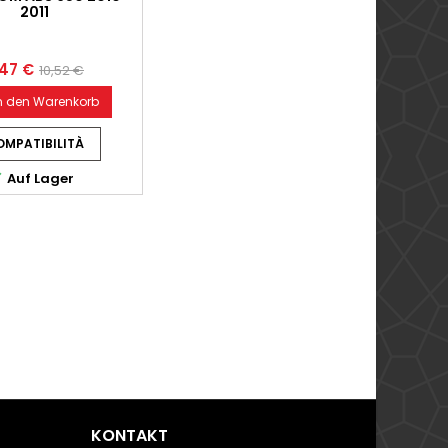
2011
,47 €
10,52 €
n den Warenkorb
MPATIBILITÀ

Auf Lager
KONTAKT