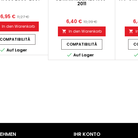
2011
6,95 €
11,27 €
6,40 €
6
10,39 €
In den Warenkorb
In den Warenkorb
I


COMPATIBILITÀ
COMPATIBILITÀ
CO

Auf Lager

Auf Lager
NEHMEN
IHR KONTO