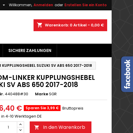

h
Willkommen,
Anmelden
oder
Erstellen Sie ein Konto
×
×
×
shopping_cart
Warenkorb:
0
Artikel - 0,00 €
gen
SICHERE ZAHLUNGEN
n
n
 KUPPLUNGSHEBEL SUZUKI SV ABS 650 2017-2018
M-LINKER KUPPLUNGSHEBEL
KI SV ABS 650 2017-2018
r.
440488#30
Marke
SGR
6,40 €
Sparen Sie 3,99 €
Bruttopreis
g in 4-10 Werktagen DE
In den Warenkorb
