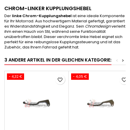
CHROM-LINKER KUPPLUNGSHEBEL
Der
linke Chrom-Kupplungshebel
ist eine ideale Komponente
für Ihr Motorrad. Aus hochwertigem Material gefertigt, garantiert
es Widerstandsfähigkeit und Eleganz. Sein
Chromdesign
verleiht
ihm einen Hauch von Stil, während seine Funktionalität
unübertroffen bleibt. Dieser verchromte linke Hebel eignet sich
perfekt für eine reibungslose Kupplungssteuerung und ist das
Zubehör, das Ihrem Fahrrad gefehlt hat.
3 ANDERE ARTIKEL IN DER GLEICHEN KATEGORIE:
<
>
- 4,32 €
- 4,05 €
favorite_border
favorite_border