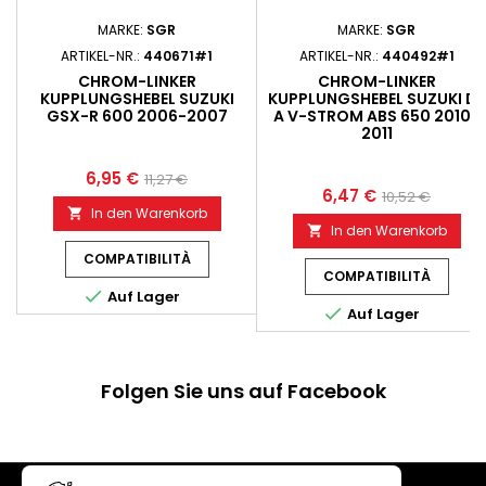
MARKE:
SGR
MARKE:
SGR
ARTIKEL-NR.:
440671#1
ARTIKEL-NR.:
440492#1
CHROM-LINKER
CHROM-LINKER
KUPPLUNGSHEBEL SUZUKI
KUPPLUNGSHEBEL SUZUKI DL
GSX-R 600 2006-2007
A V-STROM ABS 650 2010-
2011
6,95 €
11,27 €
6,47 €
10,52 €
In den Warenkorb

In den Warenkorb

COMPATIBILITÀ
COMPATIBILITÀ

Auf Lager

Auf Lager
Folgen Sie uns auf Facebook