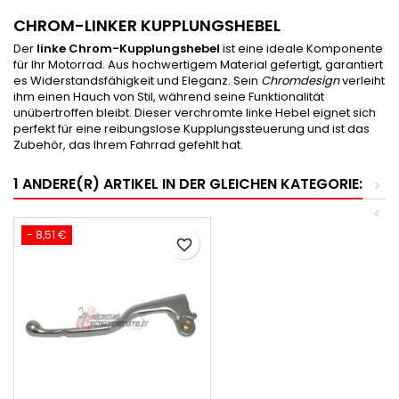
CHROM-LINKER KUPPLUNGSHEBEL
Der
linke Chrom-Kupplungshebel
ist eine ideale Komponente
für Ihr Motorrad. Aus hochwertigem Material gefertigt, garantiert
es Widerstandsfähigkeit und Eleganz. Sein
Chromdesign
verleiht
ihm einen Hauch von Stil, während seine Funktionalität
unübertroffen bleibt. Dieser verchromte linke Hebel eignet sich
perfekt für eine reibungslose Kupplungssteuerung und ist das
Zubehör, das Ihrem Fahrrad gefehlt hat.
1 ANDERE(R) ARTIKEL IN DER GLEICHEN KATEGORIE:
>
<
- 8,51 €
favorite_border