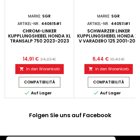
MARKE:
SGR
MARKE:
SGR
ARTIKEL-NR.:
440615#1
ARTIKEL-NR.:
440511#1
CHROM-LINKER
SCHWARZER LINKER
KUPPLUNGSHEBEL HONDA XL
KUPPLUNGSHEBEL HONDA XL
TRANSALP 750 2023-2023
V VARADERO 125 2001-2011
14,91 €
6,44 €
24,23 €
10,43 €
In den Warenkorb
In den Warenkorb


COMPATIBILITÀ
COMPATIBILITÀ


Auf Lager
Auf Lager
Folgen Sie uns auf Facebook