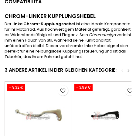
COMPATIBILITÀ
CHROM-LINKER KUPPLUNGSHEBEL
Der
linke Chrom-Kupplungshebel
ist eine ideale Komponente
für Ihr Motorrad. Aus hochwertigem Material gefertigt, garantiert
es Widerstandsfähigkeit und Eleganz. Sein
Chromdesign
verleiht
ihm einen Hauch von Stil, während seine Funktionalität
unübertroffen bleibt. Dieser verchromte linke Hebel eignet sich
perfekt für eine reibungslose Kupplungssteuerung und ist das
Zubehör, das Ihrem Fahrrad gefehlt hat.
3 ANDERE ARTIKEL IN DER GLEICHEN KATEGORIE:
<
>
- 9,32 €
- 3,99 €
favorite_border
favorite_border