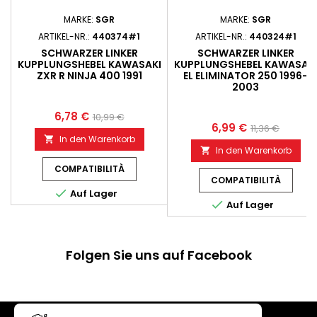
MARKE:
SGR
MARKE:
SGR
ARTIKEL-NR.:
440374#1
ARTIKEL-NR.:
440324#1
SCHWARZER LINKER
SCHWARZER LINKER
KUPPLUNGSHEBEL KAWASAKI
KUPPLUNGSHEBEL KAWASAK
ZXR R NINJA 400 1991
EL ELIMINATOR 250 1996-
2003
6,78 €
10,99 €
6,99 €
11,36 €
In den Warenkorb

In den Warenkorb

COMPATIBILITÀ
COMPATIBILITÀ

Auf Lager

Auf Lager
Folgen Sie uns auf Facebook