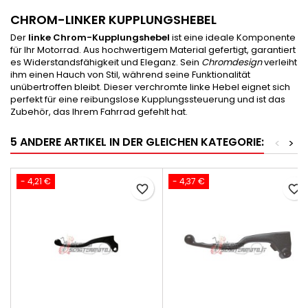
CHROM-LINKER KUPPLUNGSHEBEL
Der
linke Chrom-Kupplungshebel
ist eine ideale Komponente
für Ihr Motorrad. Aus hochwertigem Material gefertigt, garantiert
es Widerstandsfähigkeit und Eleganz. Sein
Chromdesign
verleiht
ihm einen Hauch von Stil, während seine Funktionalität
unübertroffen bleibt. Dieser verchromte linke Hebel eignet sich
perfekt für eine reibungslose Kupplungssteuerung und ist das
Zubehör, das Ihrem Fahrrad gefehlt hat.
5 ANDERE ARTIKEL IN DER GLEICHEN KATEGORIE:
<
>
- 4,21 €
- 4,37 €
favorite_border
favorite_border