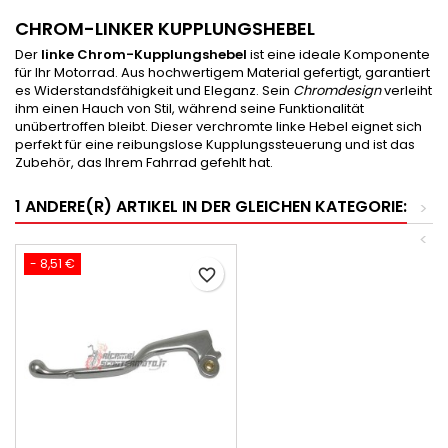
CHROM-LINKER KUPPLUNGSHEBEL
Der
linke Chrom-Kupplungshebel
ist eine ideale Komponente
für Ihr Motorrad. Aus hochwertigem Material gefertigt, garantiert
es Widerstandsfähigkeit und Eleganz. Sein
Chromdesign
verleiht
ihm einen Hauch von Stil, während seine Funktionalität
unübertroffen bleibt. Dieser verchromte linke Hebel eignet sich
perfekt für eine reibungslose Kupplungssteuerung und ist das
Zubehör, das Ihrem Fahrrad gefehlt hat.
1 ANDERE(R) ARTIKEL IN DER GLEICHEN KATEGORIE:
>
<
- 8,51 €
favorite_border