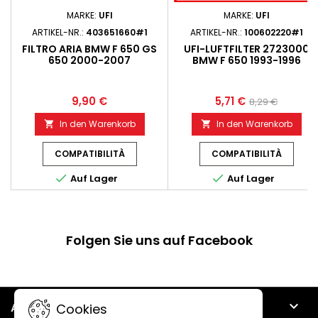
MARKE:
UFI
MARKE:
UFI
ARTIKEL-NR.:
403651660#1
ARTIKEL-NR.:
100602220#1
FILTRO ARIA BMW F 650 GS
UFI-LUFTFILTER 2723000
650 2000-2007
BMW F 650 1993-1996
9,90 €
5,71 €
8,29 €
In den Warenkorb
In den Warenkorb


COMPATIBILITÀ
COMPATIBILITÀ


Auf Lager
Auf Lager
Folgen Sie uns auf Facebook

ARTIKEL
Cookies