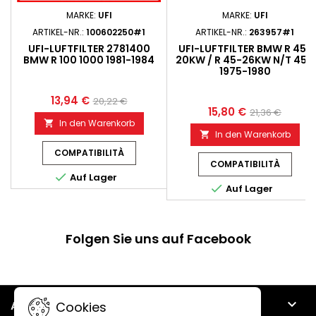
MARKE:
UFI
MARKE:
UFI
ARTIKEL-NR.:
100602250#1
ARTIKEL-NR.:
263957#1
UFI-LUFTFILTER 2781400
UFI-LUFTFILTER BMW R 45-
BMW R 100 1000 1981-1984
20KW / R 45-26KW N/T 450
1975-1980
13,94 €
20,22 €
15,80 €
21,36 €
In den Warenkorb

In den Warenkorb

COMPATIBILITÀ
COMPATIBILITÀ

Auf Lager

Auf Lager
Folgen Sie uns auf Facebook

ARTIKEL
Cookies