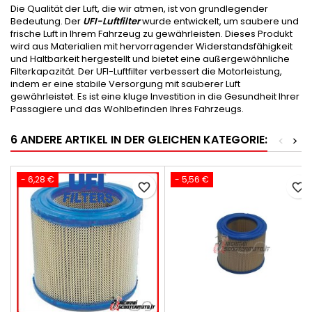
Die Qualität der Luft, die wir atmen, ist von grundlegender
Bedeutung. Der
UFI-Luftfilter
wurde entwickelt, um saubere und
frische Luft in Ihrem Fahrzeug zu gewährleisten. Dieses Produkt
wird aus Materialien mit hervorragender Widerstandsfähigkeit
und Haltbarkeit hergestellt und bietet eine außergewöhnliche
Filterkapazität. Der UFI-Luftfilter verbessert die Motorleistung,
indem er eine stabile Versorgung mit sauberer Luft
gewährleistet. Es ist eine kluge Investition in die Gesundheit Ihrer
Passagiere und das Wohlbefinden Ihres Fahrzeugs.
6 ANDERE ARTIKEL IN DER GLEICHEN KATEGORIE:
<
>
- 6,28 €
- 5,56 €
favorite_border
favorite_border