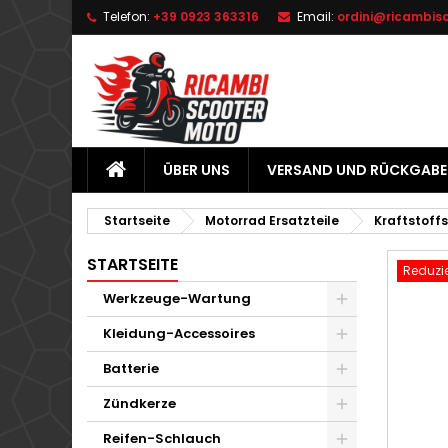
Telefon:
+39 0923 363316
Email:
ordini@ricambis
L
W
A
add_circle_outline
Si
Na
zu
ÜBER UNS
VERSAND UND RÜCKGABE
Startseite
Motorrad Ersatzteile
Kraftstoff
STARTSEITE
Reduzie
Werkzeuge-Wartung
Kleidung-Accessoires
Batterie
Zündkerze
Reifen-Schlauch