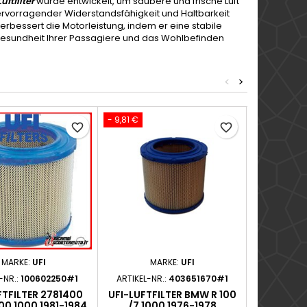
uftfilter
wurde entwickelt, um saubere und frische Luft
hervorragender Widerstandsfähigkeit und Haltbarkeit
 verbessert die Motorleistung, indem er eine stabile
ie Gesundheit Ihrer Passagiere und das Wohlbefinden
<
>
- 9,81 €
- 2,58 €
favorite_border
favorite_border
MARKE:
UFI
MARKE:
UFI
M
-NR.:
100602250#1
ARTIKEL-NR.:
403651670#1
ARTIKEL-N
FTFILTER 2781400
UFI-LUFTFILTER BMW R 100
UFI-LUFT
00 1000 1981-1984
/7 1000 1976-1978
BMW F 6