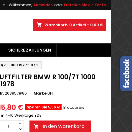

h
Willkommen,
Anmelden
oder
Erstellen Sie ein Konto
×
×
×
shopping_cart
Warenkorb:
0
Artikel - 0,00 €
gen
SICHERE ZAHLUNGEN
n
n
0/7T 1000 1977-1978
LUFTFILTER BMW R 100/7T 1000
-1978
r.
263957#86
Marke
UFI
15,80 €
Sparen Sie 5,56 €
Bruttopreis
g in 4-10 Werktagen DE
In den Warenkorb
