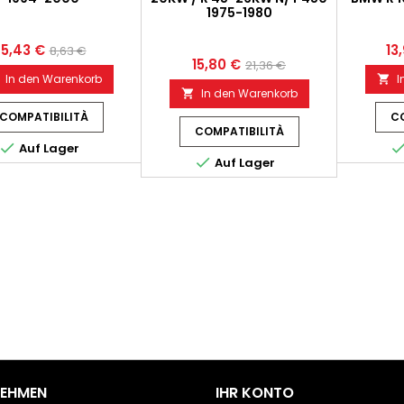
1975-1980
5,43 €
13
8,63 €
15,80 €
21,36 €
In den Warenkorb
I

In den Warenkorb

COMPATIBILITÀ
CO
COMPATIBILITÀ

Auf Lager

Auf Lager
NEHMEN
IHR KONTO