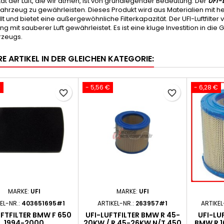
tät der Luft, die wir atmen, ist von grundlegender Bedeutung. Der
UFI-L
Fahrzeug zu gewährleisten. Dieses Produkt wird aus Materialien mit 
lt und bietet eine außergewöhnliche Filterkapazität. Der UFI-Luftfilter
g mit sauberer Luft gewährleistet. Es ist eine kluge Investition in d
rzeugs.
E ARTIKEL IN DER GLEICHEN KATEGORIE:
€
- 5,56 €
- 6,28 €
favorite_border
favorite_border
MARKE:
UFI
MARKE:
UFI
EL-NR.:
403651695#1
ARTIKEL-NR.:
263957#1
ARTIKEL
UFTFILTER BMW F 650
UFI-LUFTFILTER BMW R 45-
UFI-LU
1994-2000
20KW / R 45-26KW N/T 450
BMW R 1