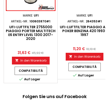
MARKE:
UFI
MARKE:
UFI
ARTIKEL-NR.:
100603870#1
ARTIKEL-NR.:
264353#1
UFI-LUFTFILTER 2755000
UFI-LUFTFILTER PIAGGIO AP
PIAGGIO PORTER MULTITECH
POKER BENZINA 420 1993-
E6 ENTRY LEVEL 1300 2017-
1997
2020
11,20 €
18,18 €
31,63 €
45,92 €
In den Warenkorb

In den Warenkorb

COMPATIBILITÀ
COMPATIBILITÀ

Auf Lager

Auf Lager
Folgen Sie uns auf Facebook