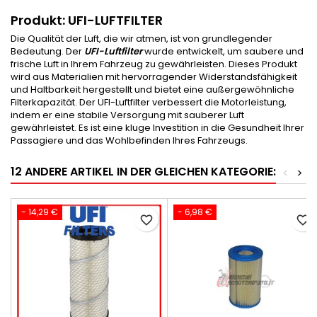
Produkt: UFI-LUFTFILTER
Die Qualität der Luft, die wir atmen, ist von grundlegender
Bedeutung. Der
UFI-Luftfilter
wurde entwickelt, um saubere und
frische Luft in Ihrem Fahrzeug zu gewährleisten. Dieses Produkt
wird aus Materialien mit hervorragender Widerstandsfähigkeit
und Haltbarkeit hergestellt und bietet eine außergewöhnliche
Filterkapazität. Der UFI-Luftfilter verbessert die Motorleistung,
indem er eine stabile Versorgung mit sauberer Luft
gewährleistet. Es ist eine kluge Investition in die Gesundheit Ihrer
Passagiere und das Wohlbefinden Ihres Fahrzeugs.
12 ANDERE ARTIKEL IN DER GLEICHEN KATEGORIE:
<
>
- 14,29 €
- 6,98 €
favorite_border
favorite_border