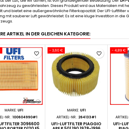
tät der Luft, die wir atmen, ist von grundlegender Bedeutung. Der
UFI-L
Fahrzeug zu gewährleisten. Dieses Produkt wird aus Materialien mit 
lt und bietet eine außergewöhnliche Filterkapazität. Der UFI-Luftfilter
g mit sauberer Luft gewährleistet. Es ist eine kluge Investition in d
rzeugs.
RE ARTIKEL IN DER GLEICHEN KATEGORIE:
€
- 3,60 €
- 4,89 €
favorite_border
favorite_border
MARKE:
UFI
MARKE:
UFI
EL-NR.:
100604990#1
ARTIKEL-NR.:
264133#1
ARTIKEL
UFTFILTER 3096600
UFI-LUFTFILTER PIAGGIO
UFI-LU
IO PORTER D120 E5
APE P 501 190 1978-1996
PIAG