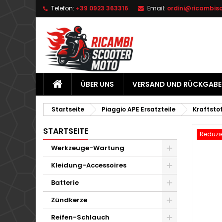
Telefon:
+39 0923 363316
Email:
ordini@ricambis
L
W
A
add_circle_outline
Si
Na
zu
ÜBER UNS
VERSAND UND RÜCKGABE
Startseite
Piaggio APE Ersatzteile
Kraftsto
STARTSEITE
Reduzie
Werkzeuge-Wartung
Kleidung-Accessoires
Batterie
Zündkerze
Reifen-Schlauch