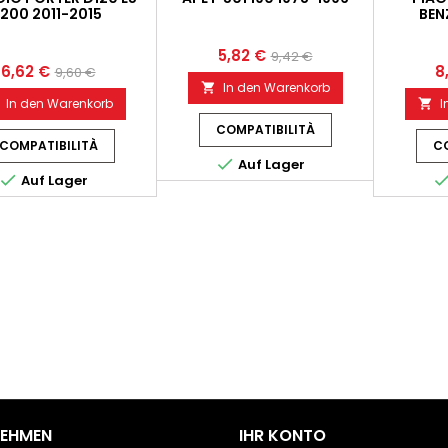
1200 2011-2015
BEN
5,82 €
9,42 €
6,62 €
8
9,60 €
In den Warenkorb

In den Warenkorb
I

COMPATIBILITÀ
COMPATIBILITÀ
CO

Auf Lager

Auf Lager
NEHMEN
IHR KONTO