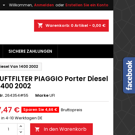

h
Willkommen,
Anmelden
oder
Erstellen Sie ein Konto
×
×
×
shopping_cart
Warenkorb:
0
Artikel - 0,00 €
gen
SICHERE ZAHLUNGEN
n
n
iesel Van 1400 2002
UFTFILTER PIAGGIO Porter Diesel
1400 2002
r.
264354#55
Marke
UFI
7,47 €
Sparen Sie 4,66 €
Bruttopreis
g in 4-10 Werktagen DE
In den Warenkorb
