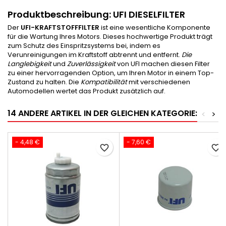
Produktbeschreibung:
UFI DIESELFILTER
Der
UFI-KRAFTSTOFFFILTER
ist eine wesentliche Komponente
für die Wartung Ihres Motors. Dieses hochwertige Produkt trägt
zum Schutz des Einspritzsystems bei, indem es
Verunreinigungen im Kraftstoff abtrennt und entfernt.
Die
Langlebigkeit
und
Zuverlässigkeit
von UFI machen diesen Filter
zu einer hervorragenden Option, um Ihren Motor in einem Top-
Zustand zu halten. Die
Kompatibilität
mit verschiedenen
Automodellen wertet das Produkt zusätzlich auf.
14 ANDERE ARTIKEL IN DER GLEICHEN KATEGORIE:
<
>
- 4,48 €
- 7,60 €
favorite_border
favorite_border