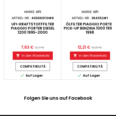
MARKE:
UFI
MARKE:
UFI
ARTIKEL-NR.:
403660110#6
ARTIKEL-NR.:
264352#1
UFI-KRAFTSTOFFFILTER
ÖLFILTER PIAGGIO PORTER
PIAGGIO PORTER DIESEL
PICK-UP BENZINA 1000 1992
1200 1995-2000
1998
7,63 €
12,21 €
12,11 €
19,81 €
In den Warenkorb
In den Warenkorb


COMPATIBILITÀ
COMPATIBILITÀ


Auf Lager
Auf Lager
Folgen Sie uns auf Facebook