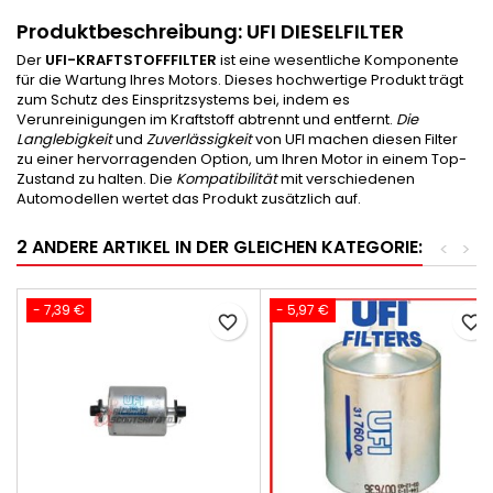
Produktbeschreibung:
UFI DIESELFILTER
Der
UFI-KRAFTSTOFFFILTER
ist eine wesentliche Komponente
für die Wartung Ihres Motors. Dieses hochwertige Produkt trägt
zum Schutz des Einspritzsystems bei, indem es
Verunreinigungen im Kraftstoff abtrennt und entfernt.
Die
Langlebigkeit
und
Zuverlässigkeit
von UFI machen diesen Filter
zu einer hervorragenden Option, um Ihren Motor in einem Top-
Zustand zu halten. Die
Kompatibilität
mit verschiedenen
Automodellen wertet das Produkt zusätzlich auf.
2 ANDERE ARTIKEL IN DER GLEICHEN KATEGORIE:
<
>
- 7,39 €
- 5,97 €
favorite_border
favorite_border