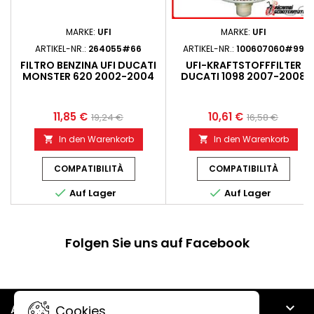
MARKE:
UFI
MARKE:
UFI
ARTIKEL-NR.:
264055#66
ARTIKEL-NR.:
100607060#99
FILTRO BENZINA UFI DUCATI
UFI-KRAFTSTOFFFILTER
MONSTER 620 2002-2004
DUCATI 1098 2007-2008
11,85 €
10,61 €
19,24 €
16,58 €
In den Warenkorb
In den Warenkorb


COMPATIBILITÀ
COMPATIBILITÀ


Auf Lager
Auf Lager
Folgen Sie uns auf Facebook

ARTIKEL
Cookies