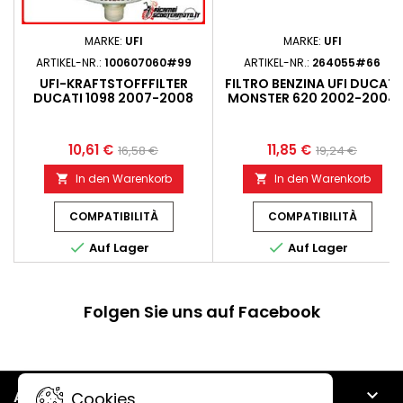
MARKE:
UFI
MARKE:
UFI
ARTIKEL-NR.:
100607060#99
ARTIKEL-NR.:
264055#66
UFI-KRAFTSTOFFFILTER
FILTRO BENZINA UFI DUCATI
DUCATI 1098 2007-2008
MONSTER 620 2002-2004
10,61 €
11,85 €
16,58 €
19,24 €
In den Warenkorb
In den Warenkorb


COMPATIBILITÀ
COMPATIBILITÀ


Auf Lager
Auf Lager
Folgen Sie uns auf Facebook

ARTIKEL
Cookies