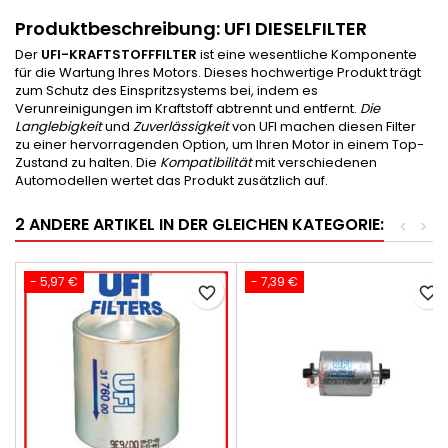
Produktbeschreibung:
UFI DIESELFILTER
Der
UFI-KRAFTSTOFFFILTER
ist eine wesentliche Komponente
für die Wartung Ihres Motors. Dieses hochwertige Produkt trägt
zum Schutz des Einspritzsystems bei, indem es
Verunreinigungen im Kraftstoff abtrennt und entfernt.
Die
Langlebigkeit
und
Zuverlässigkeit
von UFI machen diesen Filter
zu einer hervorragenden Option, um Ihren Motor in einem Top-
Zustand zu halten. Die
Kompatibilität
mit verschiedenen
Automodellen wertet das Produkt zusätzlich auf.
2 ANDERE ARTIKEL IN DER GLEICHEN KATEGORIE:
<
>
- 5,97 €
- 7,39 €
favorite_border
favorite_border