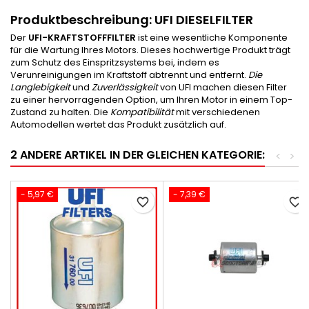
Produktbeschreibung:
UFI DIESELFILTER
Der
UFI-KRAFTSTOFFFILTER
ist eine wesentliche Komponente
für die Wartung Ihres Motors. Dieses hochwertige Produkt trägt
zum Schutz des Einspritzsystems bei, indem es
Verunreinigungen im Kraftstoff abtrennt und entfernt.
Die
Langlebigkeit
und
Zuverlässigkeit
von UFI machen diesen Filter
zu einer hervorragenden Option, um Ihren Motor in einem Top-
Zustand zu halten. Die
Kompatibilität
mit verschiedenen
Automodellen wertet das Produkt zusätzlich auf.
2 ANDERE ARTIKEL IN DER GLEICHEN KATEGORIE:
<
>
- 5,97 €
- 7,39 €
favorite_border
favorite_border