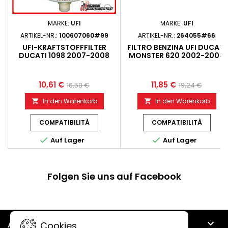
MARKE:
UFI
MARKE:
UFI
ARTIKEL-NR.:
100607060#99
ARTIKEL-NR.:
264055#66
UFI-KRAFTSTOFFFILTER
FILTRO BENZINA UFI DUCATI
DUCATI 1098 2007-2008
MONSTER 620 2002-2004
10,61 €
11,85 €
16,58 €
19,24 €
In den Warenkorb
In den Warenkorb


COMPATIBILITÀ
COMPATIBILITÀ


Auf Lager
Auf Lager
Folgen Sie uns auf Facebook

ARTIKEL
Cookies