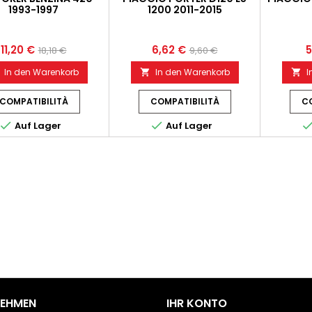
1993-1997
1200 2011-2015
11,20 €
6,62 €
5
18,18 €
9,60 €
In den Warenkorb
In den Warenkorb
I


COMPATIBILITÀ
COMPATIBILITÀ
CO


Auf Lager
Auf Lager
NEHMEN
IHR KONTO