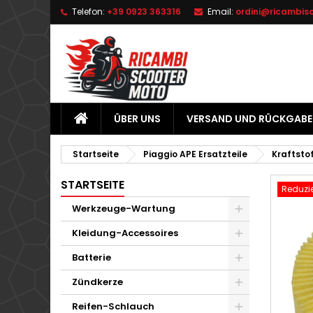
Telefon:
+39 0923 363316
Email:
ordini@ricambis
L
W
A
add_circle_outline
Si
Na
zu
ÜBER UNS
VERSAND UND RÜCKGABE
Startseite
Piaggio APE Ersatzteile
Kraftsto
STARTSEITE
Reduzie
Werkzeuge-Wartung
Kleidung-Accessoires
Batterie
Zündkerze
Reifen-Schlauch