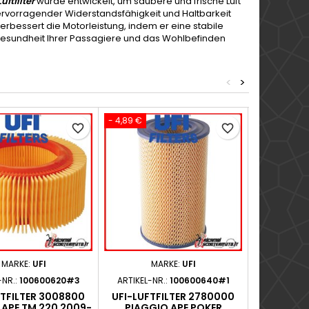
uftfilter
wurde entwickelt, um saubere und frische Luft
hervorragender Widerstandsfähigkeit und Haltbarkeit
 verbessert die Motorleistung, indem er eine stabile
ie Gesundheit Ihrer Passagiere und das Wohlbefinden
<
>
- 4,89 €
- 3,60 €
favorite_border
favorite_border
MARKE:
UFI
MARKE:
UFI
M
-NR.:
100600620#3
ARTIKEL-NR.:
100600640#1
ARTIKEL
FTFILTER 3008800
UFI-LUFTFILTER 2780000
UFI-LUFT
 APE TM 220 2009-
PIAGGIO APE POKER
APE P 50