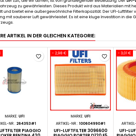
tät der Luft, die wir atmen, ist von grundlegender Bedeutung. Der
UFI-L
Fahrzeug zu gewährleisten. Dieses Produkt wird aus Materialien mit 
lt und bietet eine außergewöhnliche Filterkapazität. Der UFI-Luftfilter
g mit sauberer Luft gewährleistet. Es ist eine kluge Investition in d
rzeugs.
RE ARTIKEL IN DER GLEICHEN KATEGORIE:
€
- 2,98 €
- 3,01 €
favorite_border
favorite_border
MARKE:
UFI
MARKE:
UFI
IKEL-NR.:
264353#1
ARTIKEL-NR.:
100604990#1
ARTIKEL
LUFTFILTER PIAGGIO
UFI-LUFTFILTER 3096600
UFI-LU
POKER BENZINA 420
PIAGGIO PORTER D120 E5
PIAGGIO