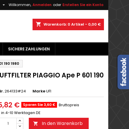

h
Willkommen,
Anmelden
oder
Erstellen Sie ein Konto
×
×
×
shopping_cart
Warenkorb:
0
Artikel - 0,00 €
gen
SICHERE ZAHLUNGEN
n
n
1 190 1980
UFTFILTER PIAGGIO Ape P 601 190
r.
264133#24
Marke
UFI
5,82 €
Sparen Sie 3,60 €
Bruttopreis
g in 4-10 Werktagen DE
In den Warenkorb
