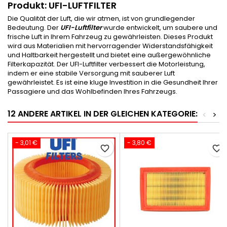
Produkt: UFI-LUFTFILTER
Die Qualität der Luft, die wir atmen, ist von grundlegender
Bedeutung. Der
UFI-Luftfilter
wurde entwickelt, um saubere und
frische Luft in Ihrem Fahrzeug zu gewährleisten. Dieses Produkt
wird aus Materialien mit hervorragender Widerstandsfähigkeit
und Haltbarkeit hergestellt und bietet eine außergewöhnliche
Filterkapazität. Der UFI-Luftfilter verbessert die Motorleistung,
indem er eine stabile Versorgung mit sauberer Luft
gewährleistet. Es ist eine kluge Investition in die Gesundheit Ihrer
Passagiere und das Wohlbefinden Ihres Fahrzeugs.
12 ANDERE ARTIKEL IN DER GLEICHEN KATEGORIE:
<
>
- 3,01 €
- 3,80 €
favorite_border
favorite_border