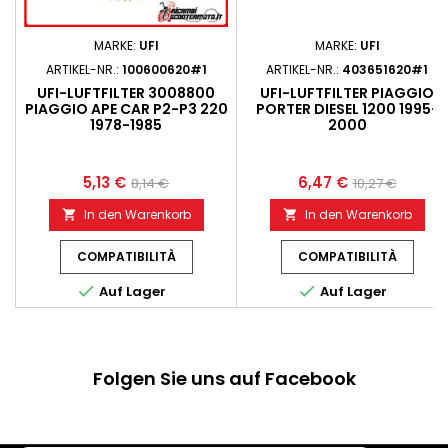
MARKE:
UFI
MARKE:
UFI
ARTIKEL-NR.:
100600620#1
ARTIKEL-NR.:
403651620#1
UFI-LUFTFILTER 3008800
UFI-LUFTFILTER PIAGGIO
PIAGGIO APE CAR P2-P3 220
PORTER DIESEL 1200 1995-
1978-1985
2000
5,13 €
6,47 €
8,14 €
10,27 €
In den Warenkorb
In den Warenkorb


COMPATIBILITÀ
COMPATIBILITÀ


Auf Lager
Auf Lager
Folgen Sie uns auf Facebook