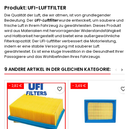
Produkt: UFI-LUFTFILTER
Die Qualität der Luft, die wir atmen, ist von grundlegender
Bedeutung. Der
UFI-Luftfilter
wurde entwickelt, um saubere und
frische Luft in Ihrem Fahrzeug zu gewährleisten. Dieses Produkt
wird aus Materialien mit hervorragender Widerstandsfähigkeit
und Haltbarkeit hergestellt und bietet eine außergewöhnliche
Filterkapazität. Der UFI-Luftfilter verbessert die Motorleistung,
indem er eine stabile Versorgung mit sauberer Luft
gewährleistet. Es ist eine kluge Investition in die Gesundheit Ihrer
Passagiere und das Wohlbefinden Ihres Fahrzeugs.
9 ANDERE ARTIKEL IN DER GLEICHEN KATEGORIE:
<
>
- 2,82 €
- 3,49 €
favorite_border
favorite_border