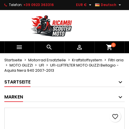


Telefon:
+39 0923 363316
EUR €
Deutsch
×
×
×
Le mie liste di desideri
Wunschliste erstellen
Anmelden
Crea nuova lista
add_circle_outline
Sie müssen angemeldet sein, um Artikel Ihrer
Name der Wunschliste
Wunschliste hinzufügen zu können.
0



shopping_cart
Abbrechen
Anmelden
Abbrechen
Wunschliste erstellen
Startseite
Motorrad Ersatzteile
Kraftstoffsystem
Filtri aria
MOTO GUZZI
UFI
UFI-LUFTFILTER MOTO GUZZI Bellagio -
Aquila Nera 940 2007-2013
STARTSEITE
MARKEN
favorite_border