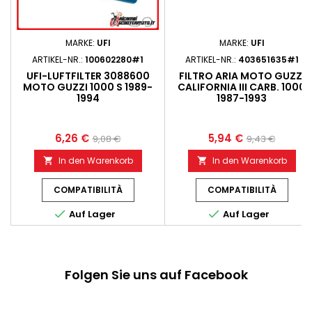
MARKE:
UFI
MARKE:
UFI
ARTIKEL-NR.:
100602280#1
ARTIKEL-NR.:
403651635#1
UFI-LUFTFILTER 3088600
FILTRO ARIA MOTO GUZZI
MOTO GUZZI 1000 S 1989-
CALIFORNIA III CARB. 1000
1994
1987-1993
6,26 €
5,94 €
9,08 €
9,43 €
In den Warenkorb
In den Warenkorb


COMPATIBILITÀ
COMPATIBILITÀ


Auf Lager
Auf Lager
Folgen Sie uns auf Facebook