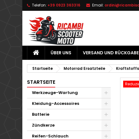
Telefon:
+39 0923 363316
Email:
ordini@ricambis
L
W
A
add_circle_outline
Si
Na
zu
ÜBER UNS
VERSAND UND RÜCKGABE
Startseite
Motorrad Ersatzteile
Kraftstoff
STARTSEITE
Reduzie
Werkzeuge-Wartung
Kleidung-Accessoires
Batterie
Zündkerze
Reifen-Schlauch