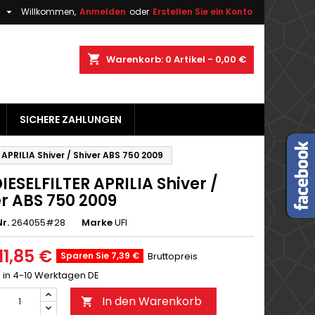

h
Willkommen,
Anmelden
oder
Erstellen Sie ein Konto
×
×
×
shopping_cart
Warenkorb:
0
Artikel - 0,00 €
gen
SICHERE ZAHLUNGEN
n
n
 APRILIA Shiver / Shiver ABS 750 2009
IESELFILTER APRILIA Shiver /
er ABS 750 2009
r.
264055#28
Marke
UFI
11,85 €
Sparen Sie 7,39 €
Bruttopreis
g in 4-10 Werktagen DE
In den Warenkorb
