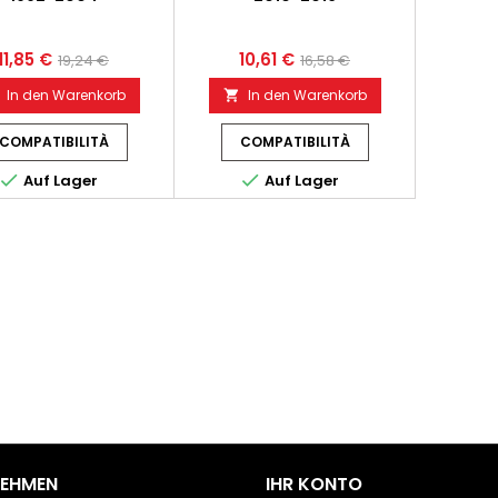
11,85 €
10,61 €
19,24 €
16,58 €
In den Warenkorb
In den Warenkorb

COMPATIBILITÀ
COMPATIBILITÀ


Auf Lager
Auf Lager
NEHMEN
IHR KONTO