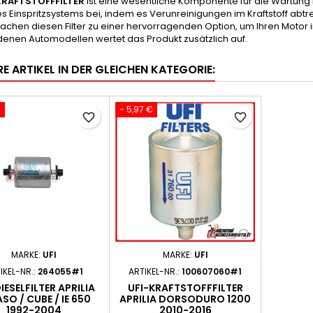
KRAFTSTOFFFILTER
ist eine wesentliche Komponente für die Wartung 
s Einspritzsystems bei, indem es Verunreinigungen im Kraftstoff abtr
achen diesen Filter zu einer hervorragenden Option, um Ihren Motor 
denen Automodellen wertet das Produkt zusätzlich auf.
E ARTIKEL IN DER GLEICHEN KATEGORIE:
€
- 5,97 €
favorite_border
favorite_border
MARKE:
UFI
MARKE:
UFI
IKEL-NR.:
264055#1
ARTIKEL-NR.:
100607060#1
IESELFILTER APRILIA
UFI-KRAFTSTOFFFILTER
SO / CUBE / IE 650
APRILIA DORSODURO 1200
1992-2004
2010-2016