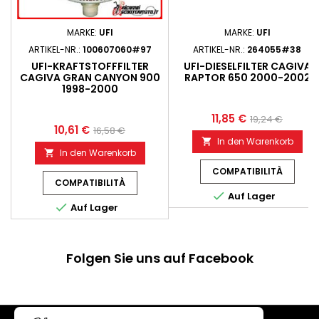
MARKE:
UFI
MARKE:
UFI
ARTIKEL-NR.:
100607060#97
ARTIKEL-NR.:
264055#38
UFI-KRAFTSTOFFFILTER
UFI-DIESELFILTER CAGIVA
CAGIVA GRAN CANYON 900
RAPTOR 650 2000-2002
1998-2000
11,85 €
19,24 €
10,61 €
16,58 €
In den Warenkorb

In den Warenkorb

COMPATIBILITÀ
COMPATIBILITÀ

Auf Lager

Auf Lager
Folgen Sie uns auf Facebook