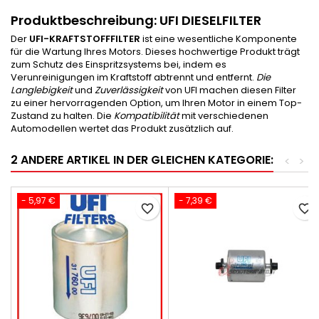
Produktbeschreibung:
UFI DIESELFILTER
Der
UFI-KRAFTSTOFFFILTER
ist eine wesentliche Komponente
für die Wartung Ihres Motors. Dieses hochwertige Produkt trägt
zum Schutz des Einspritzsystems bei, indem es
Verunreinigungen im Kraftstoff abtrennt und entfernt.
Die
Langlebigkeit
und
Zuverlässigkeit
von UFI machen diesen Filter
zu einer hervorragenden Option, um Ihren Motor in einem Top-
Zustand zu halten. Die
Kompatibilität
mit verschiedenen
Automodellen wertet das Produkt zusätzlich auf.
2 ANDERE ARTIKEL IN DER GLEICHEN KATEGORIE:
<
>
- 5,97 €
- 7,39 €
favorite_border
favorite_border