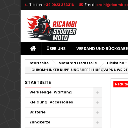
Telefon:
+39 0923 363316
Email:
ordini@ricambis
L
W
A
add_circle_outline
Si
Na
zu
ÜBER UNS
VERSAND UND RÜCKGABE
Startseite
Motorrad Ersatzteile
Ciclistica -
CHROM-LINKER KUPPLUNGSHEBEL HUSQVARNA WR 2T 
STARTSEITE
Reduzie
Werkzeuge-Wartung
Kleidung-Accessoires
Batterie
Zündkerze