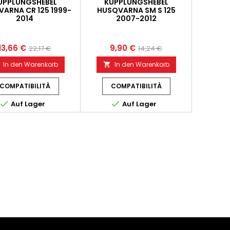
UPPLUNGSHEBEL
KUPPLUNGSHEBEL
ARNA CR 125 1999-
HUSQVARNA SM S 125
2014
2007-2012
13,66 €
9,90 €
22,17 €
14,24 €
In den Warenkorb
In den Warenkorb

COMPATIBILITÀ
COMPATIBILITÀ


Auf Lager
Auf Lager