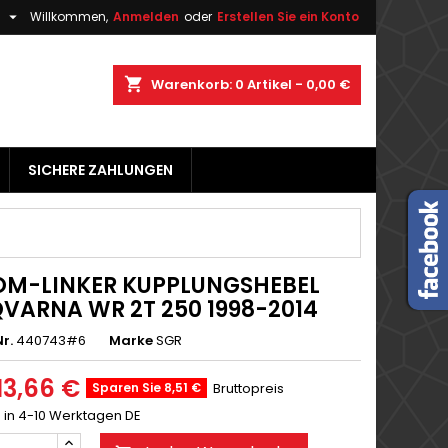

h
Willkommen,
Anmelden
oder
Erstellen Sie ein Konto
×
×
×
shopping_cart
Warenkorb:
0
Artikel - 0,00 €
gen
SICHERE ZAHLUNGEN
n
n
M-LINKER KUPPLUNGSHEBEL
VARNA WR 2T 250 1998-2014
r.
440743#6
Marke
SGR
13,66 €
Sparen Sie 8,51 €
Bruttopreis
g in 4-10 Werktagen DE