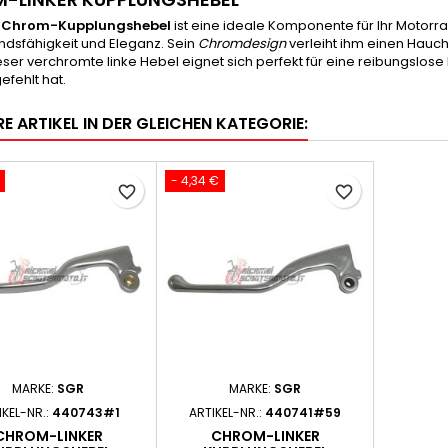
e Chrom-Kupplungshebel
ist eine ideale Komponente für Ihr Motorra
ndsfähigkeit und Eleganz. Sein
Chromdesign
verleiht ihm einen Hauch 
ieser verchromte linke Hebel eignet sich perfekt für eine reibungslo
efehlt hat.
E ARTIKEL IN DER GLEICHEN KATEGORIE:
- 4,34 €
favorite_border
favorite_border
MARKE:
SGR
MARKE:
SGR
IKEL-NR.:
440743#1
ARTIKEL-NR.:
440741#59
CHROM-LINKER
CHROM-LINKER