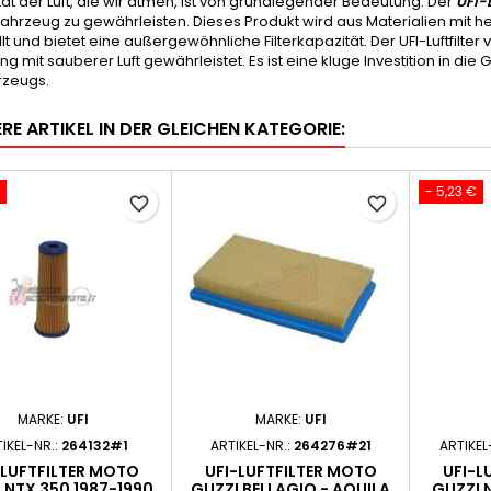
tät der Luft, die wir atmen, ist von grundlegender Bedeutung. Der
UFI-L
Fahrzeug zu gewährleisten. Dieses Produkt wird aus Materialien mit 
lt und bietet eine außergewöhnliche Filterkapazität. Der UFI-Luftfilter
g mit sauberer Luft gewährleistet. Es ist eine kluge Investition in d
rzeugs.
RE ARTIKEL IN DER GLEICHEN KATEGORIE:
- 5,23 €
favorite_border
favorite_border
MARKE:
UFI
MARKE:
UFI
IKEL-NR.:
264132#1
ARTIKEL-NR.:
264276#21
ARTIKEL
-LUFTFILTER MOTO
UFI-LUFTFILTER MOTO
UFI-L
 NTX 350 1987-1990
GUZZI BELLAGIO - AQUILA
GUZZI 