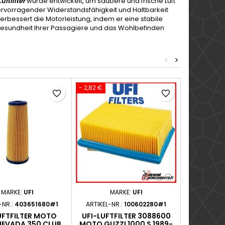
uftfilter
wurde entwickelt, um saubere und frische Luft
hervorragender Widerstandsfähigkeit und Haltbarkeit
 verbessert die Motorleistung, indem er eine stabile
ie Gesundheit Ihrer Passagiere und das Wohlbefinden
<
>
- 2,82 €
- 3,49 €
favorite_border
favorite_border
MARKE:
UFI
MARKE:
UFI
M
-NR.:
403651680#1
ARTIKEL-NR.:
100602280#1
ARTIKEL-N
UFTFILTER MOTO
UFI-LUFTFILTER 3088600
FILTRO A
NEVADA 350 CLUB
MOTO GUZZI 1000 S 1989-
CALIFORNI