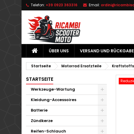
Telefon:
+39 0923 363316
Email:
ordini@ricambis
L
W
A
add_circle_outline
Si
Na
zu
ÜBER UNS
VERSAND UND RÜCKGABE
Startseite
Motorrad Ersatzteile
Kraftstoff
STARTSEITE
Reduzie
Werkzeuge-Wartung
Kleidung-Accessoires
Batterie
Zündkerze
Reifen-Schlauch