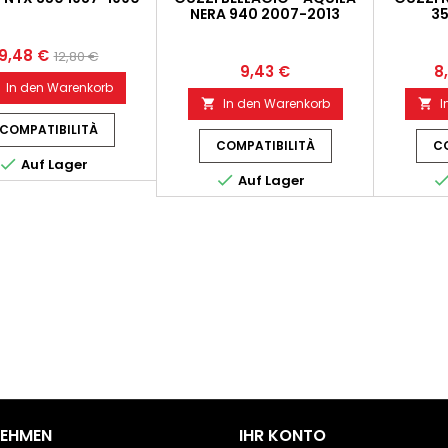
NERA 940 2007-2013
35
9,48 €
12,80 €
9,43 €
8
In den Warenkorb
In den Warenkorb
I


COMPATIBILITÀ
COMPATIBILITÀ
CO

Auf Lager

Auf Lager
NEHMEN
IHR KONTO