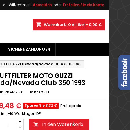

h
Willkommen,
Anmelden
oder
Erstellen Sie ein Konto
×
×
×
shopping_cart
Warenkorb:
0
Artikel - 0,00 €
gen
SICHERE ZAHLUNGEN
n
n
 MOTO GUZZI Nevada/Nevada Club 350 1993
LUFTFILTER MOTO GUZZI
da/Nevada Club 350 1993
r.
264132#8
Marke
UFI
9,48 €
Sparen Sie 3,32 €
Bruttopreis
g in 4-10 Werktagen DE
In den Warenkorb
