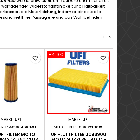
uftfilter
wurde entwickelt, um saubere und frische Luft
hervorragender Widerstandsfähigkeit und Haltbarkeit
 verbessert die Motorleistung, indem er eine stabile
ie Gesundheit Ihrer Passagiere und das Wohlbefinden
<
>
- 4,19 €
- 2,82 €
favorite_border
favorite_border
MARKE:
UFI
MARKE:
UFI
M
-NR.:
403651680#1
ARTIKEL-NR.:
100602300#1
ARTIKEL-N
UFTFILTER MOTO
UFI-LUFTFILTER 3098900
UFI-LUFT
NEVADA 350 CLUB
MOTO GUZZI BELLAGIO -
MOTO GUZZ