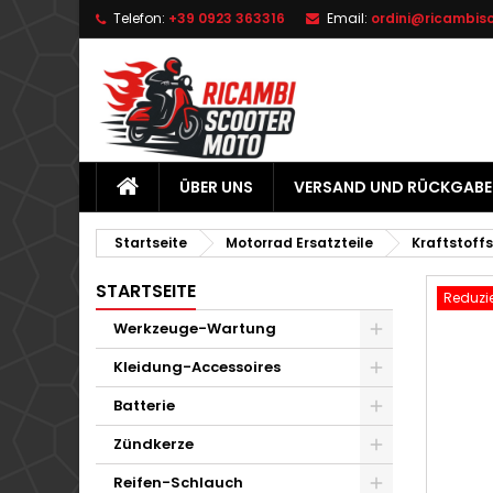
Telefon:
+39 0923 363316
Email:
ordini@ricambis
L
W
A
add_circle_outline
Si
Na
zu
ÜBER UNS
VERSAND UND RÜCKGABE
Startseite
Motorrad Ersatzteile
Kraftstoff
STARTSEITE
Reduzie
Werkzeuge-Wartung
Kleidung-Accessoires
Batterie
Zündkerze
Reifen-Schlauch