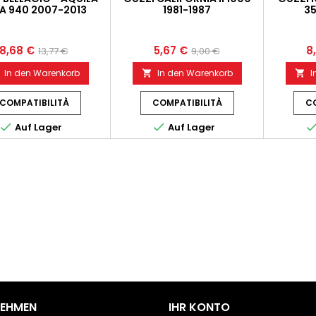
A 940 2007-2013
1981-1987
35
8,68 €
5,67 €
8
13,77 €
9,00 €
In den Warenkorb
In den Warenkorb
I


COMPATIBILITÀ
COMPATIBILITÀ
CO


Auf Lager
Auf Lager
NEHMEN
IHR KONTO