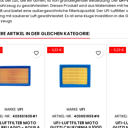
tät der Luft, die wir atmen, ist von grundlegender Bedeutung. Der
UFI-L
Fahrzeug zu gewährleisten. Dieses Produkt wird aus Materialien mit 
lt und bietet eine außergewöhnliche Filterkapazität. Der UFI-Luftfilter
g mit sauberer Luft gewährleistet. Es ist eine kluge Investition in d
rzeugs.
RE ARTIKEL IN DER GLEICHEN KATEGORIE:
€
- 3,33 €
- 5,23 €
favorite_border
favorite_border
MARKE:
UFI
MARKE:
UFI
EL-NR.:
403651605#1
ARTIKEL-NR.:
403651655#6
ARTIKEL
-LUFTFILTER MOTO
UFI-LUFTFILTER MOTO
UFI-L
 BELLAGIO - AQUILA
GUZZI CALIFORNIA II 1000
GUZZI 