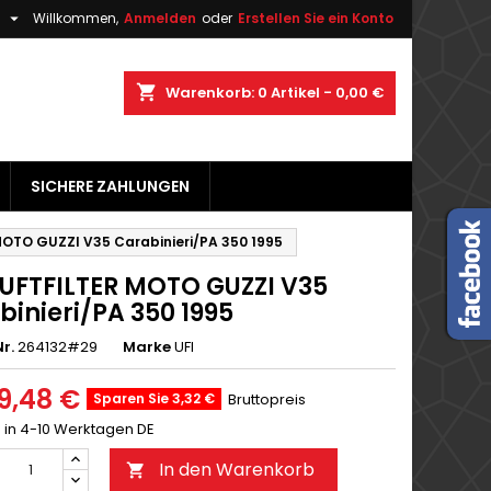

h
Willkommen,
Anmelden
oder
Erstellen Sie ein Konto
×
×
×
shopping_cart
Warenkorb:
0
Artikel - 0,00 €
gen
SICHERE ZAHLUNGEN
n
n
MOTO GUZZI V35 Carabinieri/PA 350 1995
LUFTFILTER MOTO GUZZI V35
binieri/PA 350 1995
r.
264132#29
Marke
UFI
9,48 €
Sparen Sie 3,32 €
Bruttopreis
g in 4-10 Werktagen DE
In den Warenkorb
