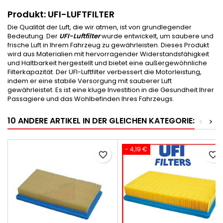
Produkt: UFI-LUFTFILTER
Die Qualität der Luft, die wir atmen, ist von grundlegender
Bedeutung. Der
UFI-Luftfilter
wurde entwickelt, um saubere und
frische Luft in Ihrem Fahrzeug zu gewährleisten. Dieses Produkt
wird aus Materialien mit hervorragender Widerstandsfähigkeit
und Haltbarkeit hergestellt und bietet eine außergewöhnliche
Filterkapazität. Der UFI-Luftfilter verbessert die Motorleistung,
indem er eine stabile Versorgung mit sauberer Luft
gewährleistet. Es ist eine kluge Investition in die Gesundheit Ihrer
Passagiere und das Wohlbefinden Ihres Fahrzeugs.
10 ANDERE ARTIKEL IN DER GLEICHEN KATEGORIE:
<
>
- 4,19 €
favorite_border
favorite_border