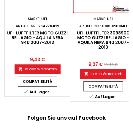
MARKE:
UFI
MARKE:
UFI
ARTIKEL-NR.:
264276#21
ARTIKEL-NR.:
100602300#1
UFI-LUFTFILTER MOTO GUZZI
UFI-LUFTFILTER 3098900
BELLAGIO - AQUILA NERA
MOTO GUZZI BELLAGIO -
940 2007-2013
AQUILA NERA 940 2007-
2013
9,43 €
9,27 €
13,46 €
In den Warenkorb

In den Warenkorb

COMPATIBILITÀ
COMPATIBILITÀ

Auf Lager

Auf Lager
Folgen Sie uns auf Facebook