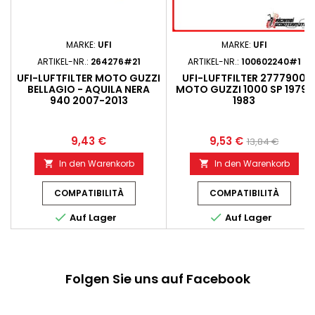
MARKE:
UFI
MARKE:
UFI
ARTIKEL-NR.:
264276#21
ARTIKEL-NR.:
100602240#1
UFI-LUFTFILTER MOTO GUZZI
UFI-LUFTFILTER 2777900
BELLAGIO - AQUILA NERA
MOTO GUZZI 1000 SP 1979-
940 2007-2013
1983
9,43 €
9,53 €
13,84 €
In den Warenkorb
In den Warenkorb


COMPATIBILITÀ
COMPATIBILITÀ


Auf Lager
Auf Lager
Folgen Sie uns auf Facebook