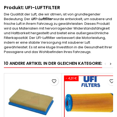
Produkt: UFI-LUFTFILTER
Die Qualität der Luft, die wir atmen, ist von grundlegender
Bedeutung. Der
UFI-Luftfilter
wurde entwickelt, um saubere und
frische Luft in Ihrem Fahrzeug zu gewährleisten. Dieses Produkt
wird aus Materialien mit hervorragender Widerstandsfähigkeit
und Haltbarkeit hergestellt und bietet eine außergewöhnliche
Filterkapazität. Der UFI-Luftfilter verbessert die Motorleistung,
indem er eine stabile Versorgung mit sauberer Luft
gewährleistet. Es ist eine kluge Investition in die Gesundheit Ihrer
Passagiere und das Wohlbefinden Ihres Fahrzeugs.
10 ANDERE ARTIKEL IN DER GLEICHEN KATEGORIE:
<
>
- 4,31 €
favorite_border
favorite_border