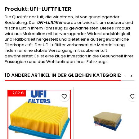
Produkt: UFI-LUFTFILTER
Die Qualität der Luft, die wir atmen, ist von grundlegender
Bedeutung. Der
UFI-Luftfilter
wurde entwickelt, um saubere und
frische Luft in Ihrem Fahrzeug zu gewährleisten. Dieses Produkt
wird aus Materialien mit hervorragender Widerstandsfähigkeit
und Haltbarkeit hergestellt und bietet eine außergewöhnliche
Filterkapazität. Der UFI-Luftfilter verbessert die Motorleistung,
indem er eine stabile Versorgung mit sauberer Luft
gewährleistet. Es ist eine kluge Investition in die Gesundheit Ihrer
Passagiere und das Wohlbefinden Ihres Fahrzeugs.
10 ANDERE ARTIKEL IN DER GLEICHEN KATEGORIE:
<
>
- 2,82 €
favorite_border
favorite_border