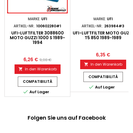
MARKE:
UFI
MARKE:
UFI
ARTIKEL-NR.:
100602280#1
ARTIKEL-NR.:
263984#3
UFI-LUFTFILTER 3088600
UFI-LUFTFILTER MOTO GUZZ
MOTO GUZZI 1000 S 1989-
T5 850 1989-1989
1994
6,35 €
6,26 €
9,08 €
In den Warenkorb

In den Warenkorb

COMPATIBILITÀ
COMPATIBILITÀ

Auf Lager

Auf Lager
Folgen Sie uns auf Facebook