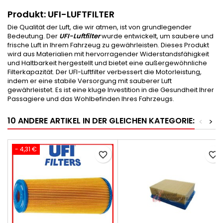
Produkt: UFI-LUFTFILTER
Die Qualität der Luft, die wir atmen, ist von grundlegender
Bedeutung. Der
UFI-Luftfilter
wurde entwickelt, um saubere und
frische Luft in Ihrem Fahrzeug zu gewährleisten. Dieses Produkt
wird aus Materialien mit hervorragender Widerstandsfähigkeit
und Haltbarkeit hergestellt und bietet eine außergewöhnliche
Filterkapazität. Der UFI-Luftfilter verbessert die Motorleistung,
indem er eine stabile Versorgung mit sauberer Luft
gewährleistet. Es ist eine kluge Investition in die Gesundheit Ihrer
Passagiere und das Wohlbefinden Ihres Fahrzeugs.
10 ANDERE ARTIKEL IN DER GLEICHEN KATEGORIE:
<
>
- 4,31 €
favorite_border
favorite_border