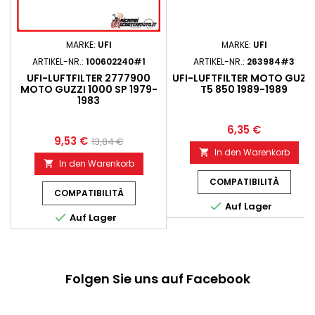
MARKE:
UFI
MARKE:
UFI
ARTIKEL-NR.:
100602240#1
ARTIKEL-NR.:
263984#3
UFI-LUFTFILTER 2777900
UFI-LUFTFILTER MOTO GUZZ
MOTO GUZZI 1000 SP 1979-
T5 850 1989-1989
1983
6,35 €
9,53 €
13,84 €
In den Warenkorb

In den Warenkorb

COMPATIBILITÀ
COMPATIBILITÀ

Auf Lager

Auf Lager
Folgen Sie uns auf Facebook