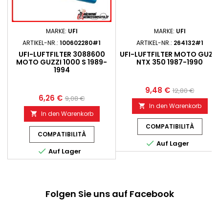
MARKE:
UFI
MARKE:
UFI
ARTIKEL-NR.:
100602280#1
ARTIKEL-NR.:
264132#1
UFI-LUFTFILTER 3088600
UFI-LUFTFILTER MOTO GUZZ
MOTO GUZZI 1000 S 1989-
NTX 350 1987-1990
1994
9,48 €
12,80 €
6,26 €
9,08 €
In den Warenkorb

In den Warenkorb

COMPATIBILITÀ
COMPATIBILITÀ

Auf Lager

Auf Lager
Folgen Sie uns auf Facebook