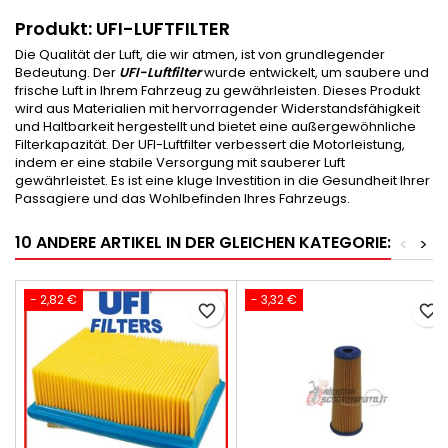
Produkt: UFI-LUFTFILTER
Die Qualität der Luft, die wir atmen, ist von grundlegender
Bedeutung. Der
UFI-Luftfilter
wurde entwickelt, um saubere und
frische Luft in Ihrem Fahrzeug zu gewährleisten. Dieses Produkt
wird aus Materialien mit hervorragender Widerstandsfähigkeit
und Haltbarkeit hergestellt und bietet eine außergewöhnliche
Filterkapazität. Der UFI-Luftfilter verbessert die Motorleistung,
indem er eine stabile Versorgung mit sauberer Luft
gewährleistet. Es ist eine kluge Investition in die Gesundheit Ihrer
Passagiere und das Wohlbefinden Ihres Fahrzeugs.
10 ANDERE ARTIKEL IN DER GLEICHEN KATEGORIE:
<
>
- 2,82 €
- 3,32 €
favorite_border
favorite_border