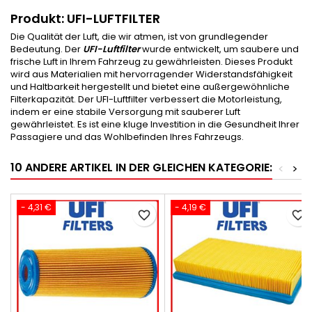
Produkt: UFI-LUFTFILTER
Die Qualität der Luft, die wir atmen, ist von grundlegender
Bedeutung. Der
UFI-Luftfilter
wurde entwickelt, um saubere und
frische Luft in Ihrem Fahrzeug zu gewährleisten. Dieses Produkt
wird aus Materialien mit hervorragender Widerstandsfähigkeit
und Haltbarkeit hergestellt und bietet eine außergewöhnliche
Filterkapazität. Der UFI-Luftfilter verbessert die Motorleistung,
indem er eine stabile Versorgung mit sauberer Luft
gewährleistet. Es ist eine kluge Investition in die Gesundheit Ihrer
Passagiere und das Wohlbefinden Ihres Fahrzeugs.
10 ANDERE ARTIKEL IN DER GLEICHEN KATEGORIE:
<
>
- 4,31 €
- 4,19 €
favorite_border
favorite_border