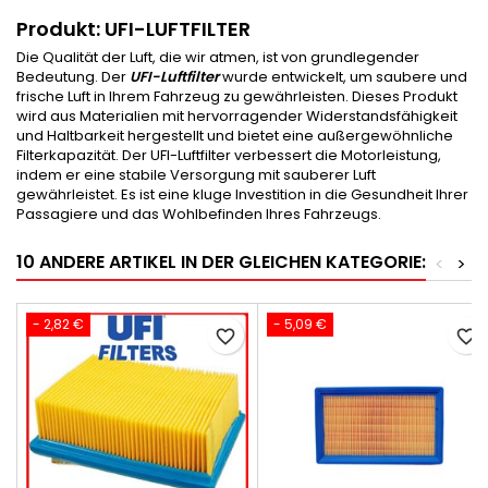
Produkt: UFI-LUFTFILTER
Die Qualität der Luft, die wir atmen, ist von grundlegender
Bedeutung. Der
UFI-Luftfilter
wurde entwickelt, um saubere und
frische Luft in Ihrem Fahrzeug zu gewährleisten. Dieses Produkt
wird aus Materialien mit hervorragender Widerstandsfähigkeit
und Haltbarkeit hergestellt und bietet eine außergewöhnliche
Filterkapazität. Der UFI-Luftfilter verbessert die Motorleistung,
indem er eine stabile Versorgung mit sauberer Luft
gewährleistet. Es ist eine kluge Investition in die Gesundheit Ihrer
Passagiere und das Wohlbefinden Ihres Fahrzeugs.
10 ANDERE ARTIKEL IN DER GLEICHEN KATEGORIE:
<
>
- 2,82 €
- 5,09 €
favorite_border
favorite_border