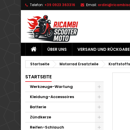
Telefon:
+39 0923 363316
Email:
ordini@ricambis
L
W
A
add_circle_outline
Si
Na
zu
ÜBER UNS
VERSAND UND RÜCKGABE
Startseite
Motorrad Ersatzteile
Kraftstoff
STARTSEITE
Werkzeuge-Wartung
Kleidung-Accessoires
Batterie
Zündkerze
Reifen-Schlauch