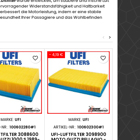
uftfilter
wurde entwickelt, um saubere und frische Luft
hervorragender Widerstandsfähigkeit und Haltbarkeit
 verbessert die Motorleistung, indem er eine stabile
ie Gesundheit Ihrer Passagiere und das Wohlbefinden
<
>
- 4,19 €
- 5,23 €
favorite_border
favorite_border
MARKE:
UFI
MARKE:
UFI
M
-NR.:
100602280#1
ARTIKEL-NR.:
100602300#1
ARTIKEL-N
FTFILTER 3088600
UFI-LUFTFILTER 3098900
UFI-LUF
ZZI 1000 S 1989-
MOTO GUZZI BELLAGIO -
GUZZI NE