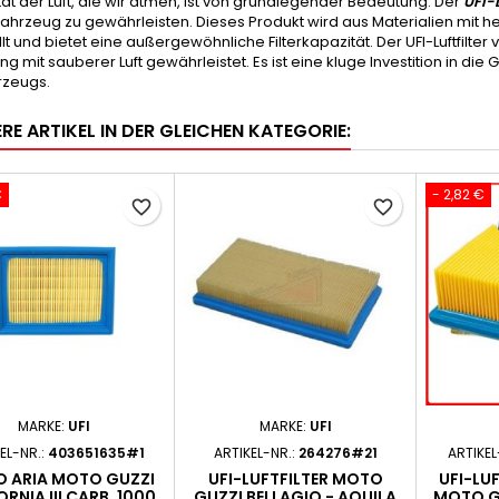
tät der Luft, die wir atmen, ist von grundlegender Bedeutung. Der
UFI-L
Fahrzeug zu gewährleisten. Dieses Produkt wird aus Materialien mit 
lt und bietet eine außergewöhnliche Filterkapazität. Der UFI-Luftfilter
g mit sauberer Luft gewährleistet. Es ist eine kluge Investition in d
rzeugs.
RE ARTIKEL IN DER GLEICHEN KATEGORIE:
€
- 2,82 €
favorite_border
favorite_border
MARKE:
UFI
MARKE:
UFI
EL-NR.:
403651635#1
ARTIKEL-NR.:
264276#21
ARTIKEL
O ARIA MOTO GUZZI
UFI-LUFTFILTER MOTO
UFI-LU
ORNIA III CARB. 1000
GUZZI BELLAGIO - AQUILA
MOTO GU