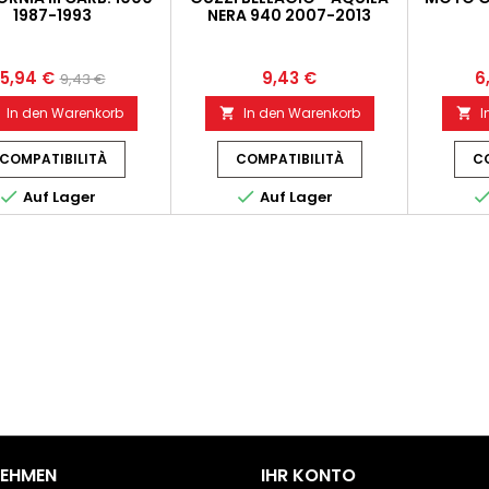
1987-1993
NERA 940 2007-2013
5,94 €
9,43 €
6
9,43 €
In den Warenkorb
In den Warenkorb
I


COMPATIBILITÀ
COMPATIBILITÀ
CO


Auf Lager
Auf Lager
NEHMEN
IHR KONTO