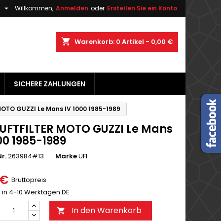

h
Willkommen,
Anmelden
oder
Erstellen Sie ein Konto
×
×
×
shopping_cart
Warenkorb:
0
Artikel - 0,00 €
gen
SICHERE ZAHLUNGEN
n
n
MOTO GUZZI Le Mans IV 1000 1985-1989
LUFTFILTER MOTO GUZZI Le Mans
00 1985-1989
r.
263984#13
Marke
UFI
 €
Bruttopreis
g in 4-10 Werktagen DE
In den Warenkorb
