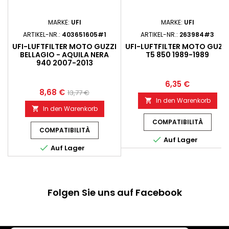
MARKE:
UFI
MARKE:
UFI
ARTIKEL-NR.:
403651605#1
ARTIKEL-NR.:
263984#3
UFI-LUFTFILTER MOTO GUZZI
UFI-LUFTFILTER MOTO GUZZ
BELLAGIO - AQUILA NERA
T5 850 1989-1989
940 2007-2013
6,35 €
8,68 €
13,77 €
In den Warenkorb

In den Warenkorb

COMPATIBILITÀ
COMPATIBILITÀ

Auf Lager

Auf Lager
Folgen Sie uns auf Facebook