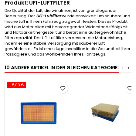
Produkt: UFI-LUFTFILTER
Die Qualität der Luft, die wir atmen, ist von grundlegender
Bedeutung. Der
UFI-Luftfilter
wurde entwickelt, um saubere und
frische Luft in Ihrem Fahrzeug zu gewährleisten. Dieses Produkt
wird aus Materialien mit hervorragender Widerstandsfähigkeit
und Haltbarkeit hergestellt und bietet eine außergewöhnliche
Filterkapazität. Der UFI-Luftfilter verbessert die Motorleistung,
indem er eine stabile Versorgung mit sauberer Luft
gewährleistet. Es ist eine kluge Investition in die Gesundheit Ihrer
Passagiere und das Wohlbefinden Ihres Fahrzeugs.
10 ANDERE ARTIKEL IN DER GLEICHEN KATEGORIE:
<
>
- 5,09 €
favorite_border
favorite_border