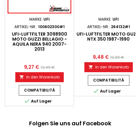
MARKE:
UFI
MARKE:
UFI
ARTIKEL-NR.:
100602300#1
ARTIKEL-NR.:
264132#1
UFI-LUFTFILTER 3098900
UFI-LUFTFILTER MOTO GUZZ
MOTO GUZZI BELLAGIO -
NTX 350 1987-1990
AQUILA NERA 940 2007-
2013
9,48 €
12,80 €
9,27 €
13,46 €
In den Warenkorb

In den Warenkorb

COMPATIBILITÀ
COMPATIBILITÀ

Auf Lager

Auf Lager
Folgen Sie uns auf Facebook