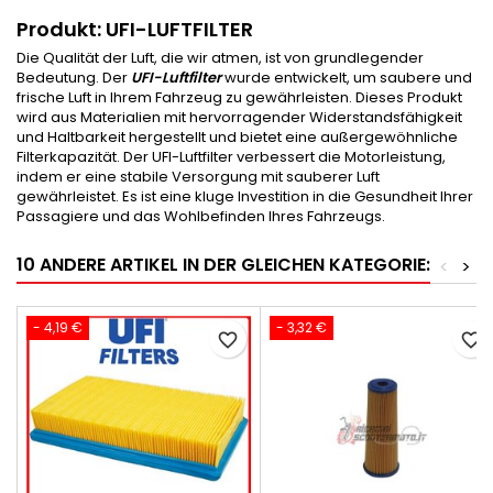
Produkt: UFI-LUFTFILTER
Die Qualität der Luft, die wir atmen, ist von grundlegender
Bedeutung. Der
UFI-Luftfilter
wurde entwickelt, um saubere und
frische Luft in Ihrem Fahrzeug zu gewährleisten. Dieses Produkt
wird aus Materialien mit hervorragender Widerstandsfähigkeit
und Haltbarkeit hergestellt und bietet eine außergewöhnliche
Filterkapazität. Der UFI-Luftfilter verbessert die Motorleistung,
indem er eine stabile Versorgung mit sauberer Luft
gewährleistet. Es ist eine kluge Investition in die Gesundheit Ihrer
Passagiere und das Wohlbefinden Ihres Fahrzeugs.
10 ANDERE ARTIKEL IN DER GLEICHEN KATEGORIE:
<
>
- 4,19 €
- 3,32 €
favorite_border
favorite_border