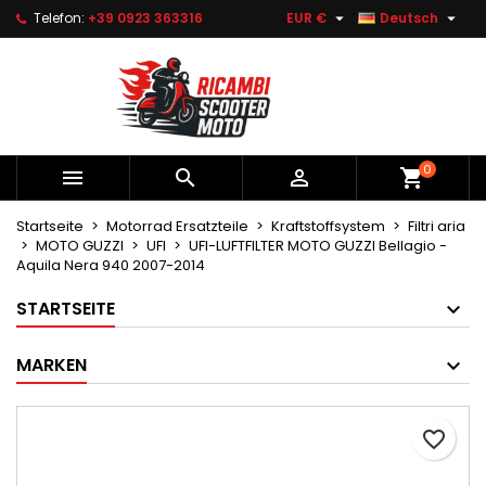


Telefon:
+39 0923 363316
EUR €
Deutsch
×
×
×
Le mie liste di desideri
Wunschliste erstellen
Anmelden
Crea nuova lista
add_circle_outline
Sie müssen angemeldet sein, um Artikel Ihrer
Name der Wunschliste
Wunschliste hinzufügen zu können.
0



shopping_cart
Abbrechen
Anmelden
Abbrechen
Wunschliste erstellen
Startseite
Motorrad Ersatzteile
Kraftstoffsystem
Filtri aria
MOTO GUZZI
UFI
UFI-LUFTFILTER MOTO GUZZI Bellagio -
Aquila Nera 940 2007-2014
STARTSEITE
MARKEN
favorite_border