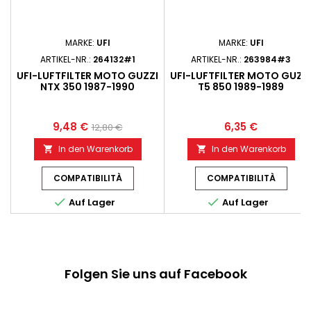
MARKE:
UFI
MARKE:
UFI
ARTIKEL-NR.:
264132#1
ARTIKEL-NR.:
263984#3
UFI-LUFTFILTER MOTO GUZZI
UFI-LUFTFILTER MOTO GUZZ
NTX 350 1987-1990
T5 850 1989-1989
9,48 €
6,35 €
12,80 €
In den Warenkorb
In den Warenkorb


COMPATIBILITÀ
COMPATIBILITÀ


Auf Lager
Auf Lager
Folgen Sie uns auf Facebook