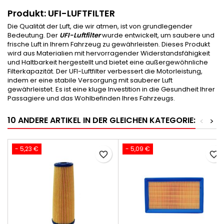
Produkt: UFI-LUFTFILTER
Die Qualität der Luft, die wir atmen, ist von grundlegender
Bedeutung. Der
UFI-Luftfilter
wurde entwickelt, um saubere und
frische Luft in Ihrem Fahrzeug zu gewährleisten. Dieses Produkt
wird aus Materialien mit hervorragender Widerstandsfähigkeit
und Haltbarkeit hergestellt und bietet eine außergewöhnliche
Filterkapazität. Der UFI-Luftfilter verbessert die Motorleistung,
indem er eine stabile Versorgung mit sauberer Luft
gewährleistet. Es ist eine kluge Investition in die Gesundheit Ihrer
Passagiere und das Wohlbefinden Ihres Fahrzeugs.
10 ANDERE ARTIKEL IN DER GLEICHEN KATEGORIE:
<
>
- 5,23 €
- 5,09 €
favorite_border
favorite_border