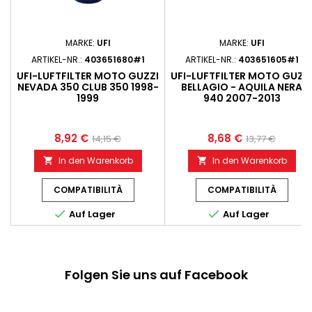
MARKE:
UFI
MARKE:
UFI
ARTIKEL-NR.:
403651680#1
ARTIKEL-NR.:
403651605#1
UFI-LUFTFILTER MOTO GUZZI
UFI-LUFTFILTER MOTO GUZZ
NEVADA 350 CLUB 350 1998-
BELLAGIO - AQUILA NERA
1999
940 2007-2013
8,92 €
8,68 €
14,15 €
13,77 €
In den Warenkorb
In den Warenkorb


COMPATIBILITÀ
COMPATIBILITÀ


Auf Lager
Auf Lager
Folgen Sie uns auf Facebook