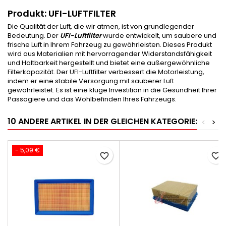
Produkt: UFI-LUFTFILTER
Die Qualität der Luft, die wir atmen, ist von grundlegender
Bedeutung. Der
UFI-Luftfilter
wurde entwickelt, um saubere und
frische Luft in Ihrem Fahrzeug zu gewährleisten. Dieses Produkt
wird aus Materialien mit hervorragender Widerstandsfähigkeit
und Haltbarkeit hergestellt und bietet eine außergewöhnliche
Filterkapazität. Der UFI-Luftfilter verbessert die Motorleistung,
indem er eine stabile Versorgung mit sauberer Luft
gewährleistet. Es ist eine kluge Investition in die Gesundheit Ihrer
Passagiere und das Wohlbefinden Ihres Fahrzeugs.
10 ANDERE ARTIKEL IN DER GLEICHEN KATEGORIE:
<
>
- 5,09 €
favorite_border
favorite_border