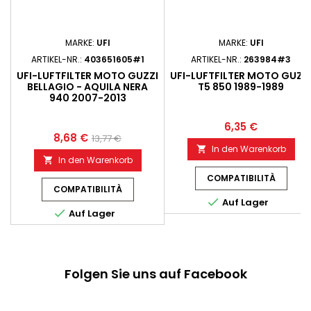
MARKE:
UFI
MARKE:
UFI
ARTIKEL-NR.:
403651605#1
ARTIKEL-NR.:
263984#3
UFI-LUFTFILTER MOTO GUZZI
UFI-LUFTFILTER MOTO GUZZ
BELLAGIO - AQUILA NERA
T5 850 1989-1989
940 2007-2013
6,35 €
8,68 €
13,77 €
In den Warenkorb

In den Warenkorb

COMPATIBILITÀ
COMPATIBILITÀ

Auf Lager

Auf Lager
Folgen Sie uns auf Facebook