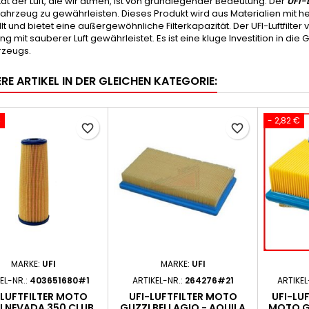
tät der Luft, die wir atmen, ist von grundlegender Bedeutung. Der
UFI-L
Fahrzeug zu gewährleisten. Dieses Produkt wird aus Materialien mit 
lt und bietet eine außergewöhnliche Filterkapazität. Der UFI-Luftfilter
g mit sauberer Luft gewährleistet. Es ist eine kluge Investition in d
rzeugs.
RE ARTIKEL IN DER GLEICHEN KATEGORIE:
€
- 2,82 €
favorite_border
favorite_border
MARKE:
UFI
MARKE:
UFI
EL-NR.:
403651680#1
ARTIKEL-NR.:
264276#21
ARTIKEL
-LUFTFILTER MOTO
UFI-LUFTFILTER MOTO
UFI-LU
I NEVADA 350 CLUB
GUZZI BELLAGIO - AQUILA
MOTO GU