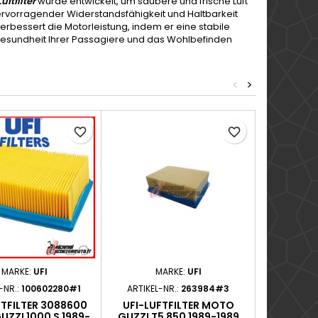
uftfilter
wurde entwickelt, um saubere und frische Luft
hervorragender Widerstandsfähigkeit und Haltbarkeit
 verbessert die Motorleistung, indem er eine stabile
ie Gesundheit Ihrer Passagiere und das Wohlbefinden
<
>
- 3,32 €
favorite_border
favorite_border
MARKE:
UFI
MARKE:
UFI
M
-NR.:
100602280#1
ARTIKEL-NR.:
263984#3
ARTIKEL
FTFILTER 3088600
UFI-LUFTFILTER MOTO
UFI-LUF
ZZI 1000 S 1989-
GUZZI T5 850 1989-1989
GUZZI NT