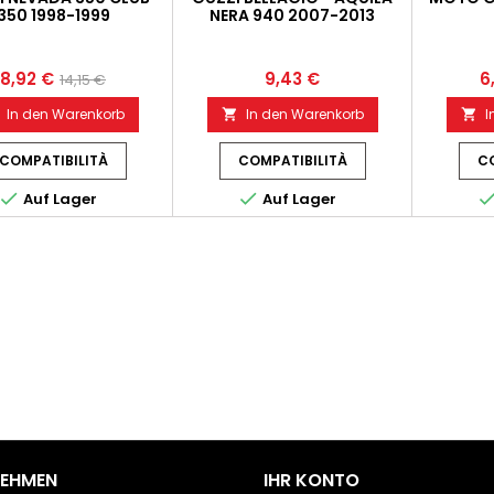
350 1998-1999
NERA 940 2007-2013
8,92 €
9,43 €
6
14,15 €
In den Warenkorb
In den Warenkorb
I


COMPATIBILITÀ
COMPATIBILITÀ
CO


Auf Lager
Auf Lager
NEHMEN
IHR KONTO