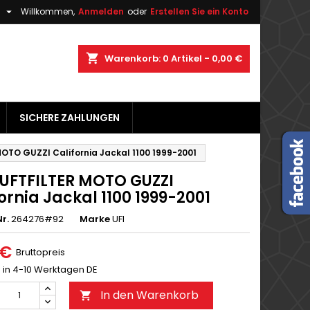

h
Willkommen,
Anmelden
oder
Erstellen Sie ein Konto
×
×
×
shopping_cart
Warenkorb:
0
Artikel - 0,00 €
gen
SICHERE ZAHLUNGEN
n
n
OTO GUZZI California Jackal 1100 1999-2001
LUFTFILTER MOTO GUZZI
ornia Jackal 1100 1999-2001
r.
264276#92
Marke
UFI
 €
Bruttopreis
g in 4-10 Werktagen DE
In den Warenkorb
