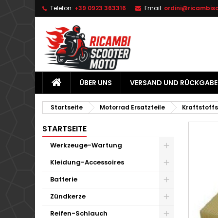
Telefon:
+39 0923 363316
Email:
ordini@ricambis
L
W
A
add_circle_outline
Si
Na
zu
ÜBER UNS
VERSAND UND RÜCKGABE
Startseite
Motorrad Ersatzteile
Kraftstoff
STARTSEITE
Werkzeuge-Wartung
Kleidung-Accessoires
Batterie
Zündkerze
Reifen-Schlauch