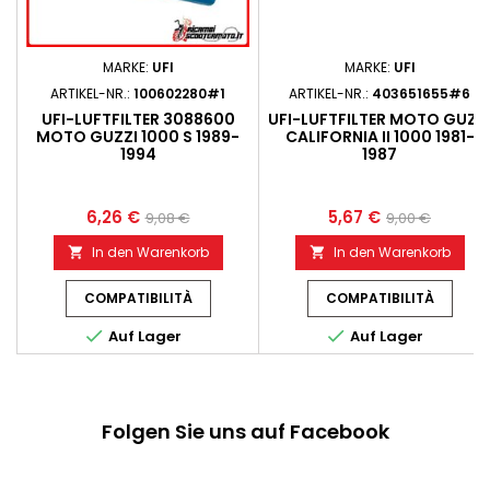
MARKE:
UFI
MARKE:
UFI
ARTIKEL-NR.:
100602280#1
ARTIKEL-NR.:
403651655#6
UFI-LUFTFILTER 3088600
UFI-LUFTFILTER MOTO GUZZ
MOTO GUZZI 1000 S 1989-
CALIFORNIA II 1000 1981-
1994
1987
6,26 €
5,67 €
9,08 €
9,00 €
In den Warenkorb
In den Warenkorb


COMPATIBILITÀ
COMPATIBILITÀ


Auf Lager
Auf Lager
Folgen Sie uns auf Facebook