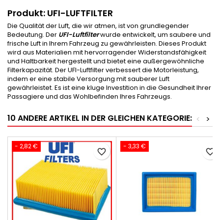
Produkt: UFI-LUFTFILTER
Die Qualität der Luft, die wir atmen, ist von grundlegender
Bedeutung. Der
UFI-Luftfilter
wurde entwickelt, um saubere und
frische Luft in Ihrem Fahrzeug zu gewährleisten. Dieses Produkt
wird aus Materialien mit hervorragender Widerstandsfähigkeit
und Haltbarkeit hergestellt und bietet eine außergewöhnliche
Filterkapazität. Der UFI-Luftfilter verbessert die Motorleistung,
indem er eine stabile Versorgung mit sauberer Luft
gewährleistet. Es ist eine kluge Investition in die Gesundheit Ihrer
Passagiere und das Wohlbefinden Ihres Fahrzeugs.
10 ANDERE ARTIKEL IN DER GLEICHEN KATEGORIE:
<
>
- 2,82 €
- 3,33 €
favorite_border
favorite_border