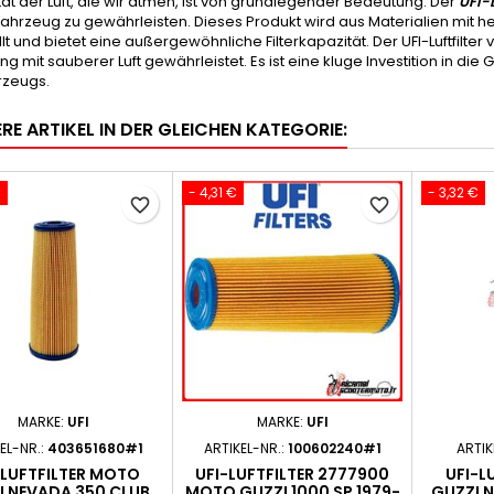
tät der Luft, die wir atmen, ist von grundlegender Bedeutung. Der
UFI-L
Fahrzeug zu gewährleisten. Dieses Produkt wird aus Materialien mit 
lt und bietet eine außergewöhnliche Filterkapazität. Der UFI-Luftfilter
g mit sauberer Luft gewährleistet. Es ist eine kluge Investition in d
rzeugs.
RE ARTIKEL IN DER GLEICHEN KATEGORIE:
€
- 4,31 €
- 3,32 €
favorite_border
favorite_border
MARKE:
UFI
MARKE:
UFI
EL-NR.:
403651680#1
ARTIKEL-NR.:
100602240#1
ARTIK
-LUFTFILTER MOTO
UFI-LUFTFILTER 2777900
UFI-L
I NEVADA 350 CLUB
MOTO GUZZI 1000 SP 1979-
GUZZI N