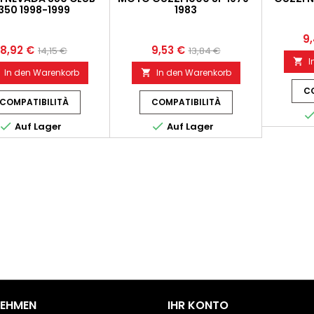
350 1998-1999
1983
9
8,92 €
9,53 €
14,15 €
13,84 €
I

In den Warenkorb
In den Warenkorb

CO
COMPATIBILITÀ
COMPATIBILITÀ


Auf Lager
Auf Lager
NEHMEN
IHR KONTO