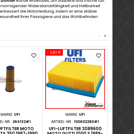
uftfilter
wurde entwickelt, um saubere und frische Luft
hervorragender Widerstandsfähigkeit und Haltbarkeit
 verbessert die Motorleistung, indem er eine stabile
ie Gesundheit Ihrer Passagiere und das Wohlbefinden
<
>
- 2,82 €
favorite_border
favorite_border
MARKE:
UFI
MARKE:
UFI
M
EL-NR.:
264132#1
ARTIKEL-NR.:
100602280#1
ARTIKEL-
UFTFILTER MOTO
UFI-LUFTFILTER 3088600
UFI-LUF
TX 350 1987-1990
MOTO GUZZI 1000 S 1989-
GUZZI T5