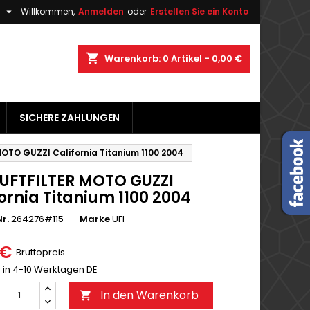

h
Willkommen,
Anmelden
oder
Erstellen Sie ein Konto
×
×
×
shopping_cart
Warenkorb:
0
Artikel - 0,00 €
gen
SICHERE ZAHLUNGEN
n
n
OTO GUZZI California Titanium 1100 2004
LUFTFILTER MOTO GUZZI
ornia Titanium 1100 2004
r.
264276#115
Marke
UFI
 €
Bruttopreis
g in 4-10 Werktagen DE
In den Warenkorb
