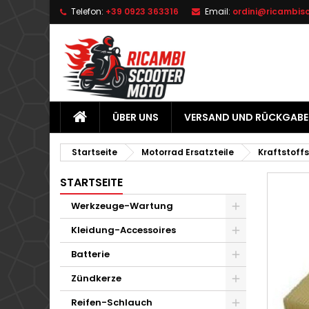
Telefon:
+39 0923 363316
Email:
ordini@ricambis
L
W
A
add_circle_outline
Si
Na
zu
ÜBER UNS
VERSAND UND RÜCKGABE
Startseite
Motorrad Ersatzteile
Kraftstoff
STARTSEITE
Werkzeuge-Wartung
Kleidung-Accessoires
Batterie
Zündkerze
Reifen-Schlauch