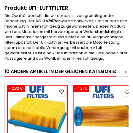
Produkt: UFI-LUFTFILTER
Die Qualität der Luft, die wir atmen, ist von grundlegender
Bedeutung. Der
UFI-Luftfilter
wurde entwickelt, um saubere und
frische Luft in Ihrem Fahrzeug zu gewährleisten. Dieses Produkt
wird aus Materialien mit hervorragender Widerstandsfähigkeit
und Haltbarkeit hergestellt und bietet eine außergewöhnliche
Filterkapazität. Der UFI-Luftfilter verbessert die Motorleistung,
indem er eine stabile Versorgung mit sauberer Luft
gewährleistet. Es ist eine kluge Investition in die Gesundheit Ihrer
Passagiere und das Wohlbefinden Ihres Fahrzeugs.
10 ANDERE ARTIKEL IN DER GLEICHEN KATEGORIE:
<
>
- 2,82 €
- 4,31 €
favorite_border
favorite_border