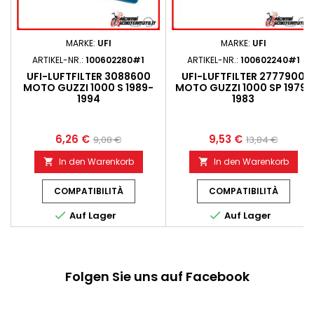
MARKE:
UFI
MARKE:
UFI
ARTIKEL-NR.:
100602280#1
ARTIKEL-NR.:
100602240#1
UFI-LUFTFILTER 3088600
UFI-LUFTFILTER 2777900
MOTO GUZZI 1000 S 1989-
MOTO GUZZI 1000 SP 1979-
1994
1983
6,26 €
9,53 €
9,08 €
13,84 €
In den Warenkorb
In den Warenkorb


COMPATIBILITÀ
COMPATIBILITÀ


Auf Lager
Auf Lager
Folgen Sie uns auf Facebook