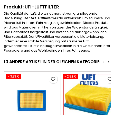
Produkt: UFI-LUFTFILTER
Die Qualität der Luft, die wir atmen, ist von grundlegender
Bedeutung. Der
UFI-Luftfilter
wurde entwickelt, um saubere und
frische Luft in Ihrem Fahrzeug zu gewährleisten. Dieses Produkt
wird aus Materialien mit hervorragender Widerstandsfähigkeit
und Haltbarkeit hergestellt und bietet eine außergewöhnliche
Filterkapazität. Der UFI-Luftfilter verbessert die Motorleistung,
indem er eine stabile Versorgung mit sauberer Luft
gewährleistet. Es ist eine kluge Investition in die Gesundheit Ihrer
Passagiere und das Wohlbefinden Ihres Fahrzeugs.
10 ANDERE ARTIKEL IN DER GLEICHEN KATEGORIE:
<
>
- 3,33 €
- 2,82 €
favorite_border
favorite_border