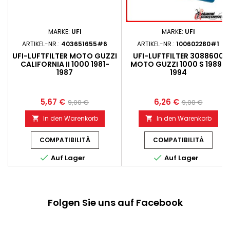
MARKE:
UFI
MARKE:
UFI
ARTIKEL-NR.:
403651655#6
ARTIKEL-NR.:
100602280#1
UFI-LUFTFILTER MOTO GUZZI
UFI-LUFTFILTER 3088600
CALIFORNIA II 1000 1981-
MOTO GUZZI 1000 S 1989-
1987
1994
5,67 €
6,26 €
9,00 €
9,08 €
In den Warenkorb
In den Warenkorb


COMPATIBILITÀ
COMPATIBILITÀ


Auf Lager
Auf Lager
Folgen Sie uns auf Facebook